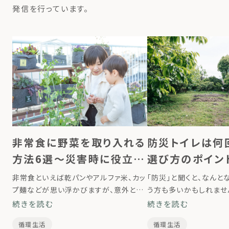
発信を行っています。
非常食に野菜を取り入れる
防災トイレは何
方法6選～災害時に役立つ
選び方のポイン
備えを紹介～
説
非常食といえば乾パンやアルファ米、カッ
「防災」と聞くと、なんと
プ麺などが思い浮かびますが、意外と見
う方も多いかもしれませ
落としがちなのが「野菜」です。災害時は
の暮らしの延長でできる
続きを読む
続きを読む
ストレスや体調の変化も重なるため、栄
いざというときの大きな
循環生活
循環生活
養バランスを意識した備えが健康を守る
ます。なかでも忘れがちな