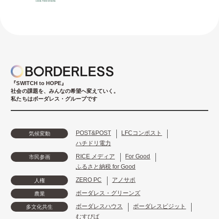
『SWITCH to HOPE』
社会の課題を、みんなの希望へ変えていく。
私たちはボーダレス・グループです
POST&POST
LFCコンポスト
気候変動
ハチドリ電力
RICE メディア
For Good
市民参画
ふるさと納税 for Good
ZERO PC
アノサポ
人権
ボーダレス・グリーンズ
農業
ボーダレスハウス
ボーダレスビジット
多文化共生
むすびば