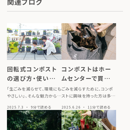
関連ブログ
回転式コンポスト
コンポストはホー
の選び方・使い方
ムセンターで買わ
～よくある失敗と
ない方がいい!?お
「生ごみを減らせて、環境にも
ごみを減らすために、コンポ
解決法も解説～
すすめの方法を紹
やさしい」、そんな魅力からコ
ストに興味を持った方は多い
ンポストに興味を持つ人が増
かもしれません。そんな時、
介
2025.7.3
・ 9分で読める
2025.6.26
・ 11分で読める
えています。しかし、実際には
まず気になるのは「コンポス
「難しそう」「失敗しないか
トってどこで買えるの？」では
な」と不安で一歩が踏み出せ
ないでしょうか。 コンポスト