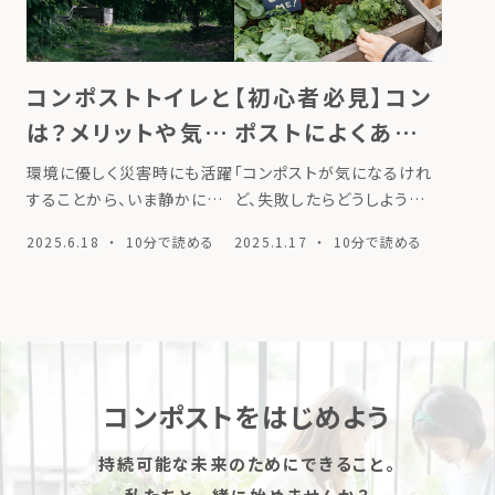
ずにいる方も多いのではない
の素材はホームセンターでも
でしょうか？ そんな方のため
取り扱っているため、最寄り
に、 […]
のお店で […]
コンポストトイレと
【初心者必見】コン
は？メリットや気に
ポストによくある失
なる臭いのことも
敗の原因と対策を
環境に優しく災害時にも活躍
「コンポストが気になるけれ
解説
やさしく解説
することから、いま静かに注
ど、失敗したらどうしよう…」
目を集めているトイレです。
と一歩踏み出せないあなた
2025.6.18
・ 10分で読める
2025.1.17
・ 10分で読める
アウトドアや防災意識の高ま
へ。実は、失敗も学びのチャ
りとともに、家庭への導入事
ンスなんです。本記事では虫
例も少しずつ増えてきまし
や臭いなどの代表的なトラブ
た。 この記事では、コンポス
ルと対策をわかりやすく解説
トトイレの仕組みやメリット、
し、長い目で試行錯誤を楽し
導入方法 […]
むためのポイ […]
コンポストをはじめよう
持続可能な未来のためにできること。