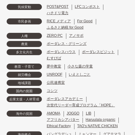
POST&POST
LFCコンポスト
気候変動
ハチドリ電力
RICE メディア
For Good
市民参画
ふるさと納税 for Good
ZERO PC
アノサポ
人権
ボーダレス・グリーンズ
農業
ボーダレスハウス
ボーダレスビジット
多文化共生
むすびば
夢中教室
小さな森の学童
教育・子育て
UNROOF
いえとしごと
就労機会
公民連携室
地域課題
コシツ
国内の貧困
ボーダレスアカデミー
起業支援・人材育成
次世代リーダー育成プログラム「HOPE」
AMOMA
JOGGO
LIB
海外の貧困
アフリカシアバター
Haruulala organic
Ethical Factory
TAO's NATIVE CHICKEN
バングラデシュ
ミャンマー
グアテマラ
海外拠点