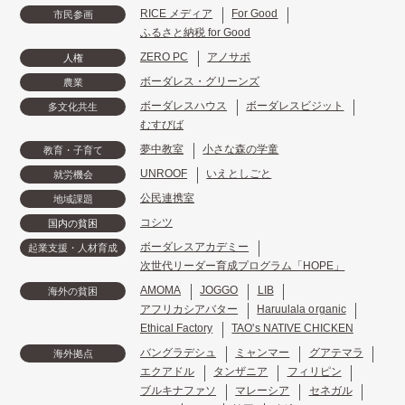
RICE メディア
For Good
市民参画
ふるさと納税 for Good
ZERO PC
アノサポ
人権
ボーダレス・グリーンズ
農業
ボーダレスハウス
ボーダレスビジット
多文化共生
むすびば
夢中教室
小さな森の学童
教育・子育て
UNROOF
いえとしごと
就労機会
公民連携室
地域課題
コシツ
国内の貧困
ボーダレスアカデミー
起業支援・人材育成
次世代リーダー育成プログラム「HOPE」
AMOMA
JOGGO
LIB
海外の貧困
アフリカシアバター
Haruulala organic
Ethical Factory
TAO's NATIVE CHICKEN
バングラデシュ
ミャンマー
グアテマラ
海外拠点
エクアドル
タンザニア
フィリピン
ブルキナファソ
マレーシア
セネガル