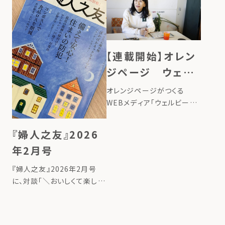
が掲載されました。
負荷の低減を目的とした「循
『自然環境の再生と同時に、
環型ライフスタイルへの転換
社会と私たち自身もすこやか
に向 […]
さを取り戻す仕組みをつくる
こと』を「リジェネラティブデ
【連載開始】オレン
ザイン […]
ジページ ウェル
ビーイング100
オレンジページがつくる
WEBメディア「ウェルビーイ
ング100」で、ローカルフード
サイクリング代表のたいら由
『婦人之友』2026
以子の連載が始まりました。
年2月号
タイトルは、「地球にいいこと
の始め方ー台所から始める、
『婦人之友』2026年2月号
循環させる暮らしー」。 連載
に、対談「＼おいしくて楽しい
記事 […]
／コンポストで食品ロスを削
減」が掲載されました。 詳し
くはこちら