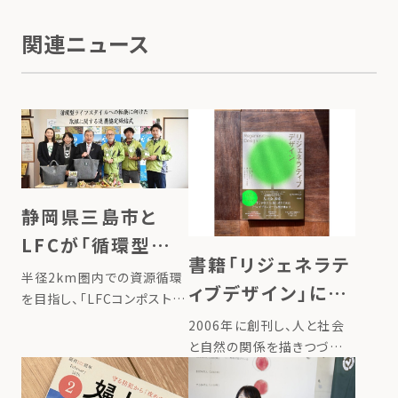
関連ニュース
静岡県三島市と
LFCが「循環型ライ
書籍「リジェネラテ
フスタイルへの転
半径2km圏内での資源循環
ィブデザイン」に、
換に向けた取組に
を目指し、「LFCコンポスト」
代表たいらの半径
を展開しているローカルフー
2006年に創刊し、人と社会
関する連携協定」を
ドサイクリング株式会社（以
2km圏内での栄養
と自然の関係を描きつづけ
締結
下「LFC」）は、静岡県三島市
るWEBマガジン
循環のストーリー
と、生ごみの減量および環境
「greenz.jp」。 greenzが