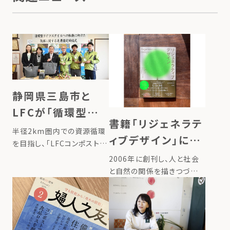
静岡県三島市と
LFCが「循環型ライ
書籍「リジェネラテ
フスタイルへの転
半径2km圏内での資源循環
ィブデザイン」に、
換に向けた取組に
を目指し、「LFCコンポスト」
代表たいらの半径
を展開しているローカルフー
2006年に創刊し、人と社会
関する連携協定」を
ドサイクリング株式会社（以
2km圏内での栄養
と自然の関係を描きつづけ
締結
下「LFC」）は、静岡県三島市
るWEBマガジン
循環のストーリー
と、生ごみの減量および環境
「greenz.jp」。 greenzが
が掲載されました。
負荷の低減を目的とした「循
『自然環境の再生と同時に、
環型ライフスタイルへの転換
社会と私たち自身もすこやか
に向 […]