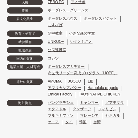
ZERO PC
アノサポ
人権
ボーダレス・グリーンズ
農業
ボーダレスハウス
ボーダレスビジット
多文化共生
むすびば
夢中教室
小さな森の学童
教育・子育て
UNROOF
いえとしごと
就労機会
公民連携室
地域課題
コシツ
国内の貧困
ボーダレスアカデミー
起業支援・人材育成
次世代リーダー育成プログラム「HOPE」
AMOMA
JOGGO
LIB
海外の貧困
アフリカシアバター
Haruulala organic
Ethical Factory
TAO's NATIVE CHICKEN
バングラデシュ
ミャンマー
グアテマラ
海外拠点
エクアドル
タンザニア
フィリピン
ブルキナファソ
マレーシア
セネガル
ケニア
タイ
韓国
台湾