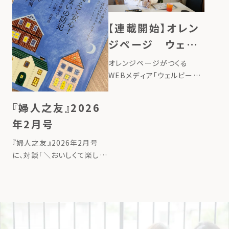
さを取り戻す仕組みをつくる
こと』を「リジェネラティブデ
【連載開始】オレン
ザイン […]
ジページ ウェル
ビーイング100
オレンジページがつくる
WEBメディア「ウェルビーイ
ング100」で、ローカルフード
サイクリング代表のたいら由
『婦人之友』2026
以子の連載が始まりました。
年2月号
タイトルは、「地球にいいこと
の始め方ー台所から始める、
『婦人之友』2026年2月号
循環させる暮らしー」。 連載
に、対談「＼おいしくて楽しい
記事 […]
／コンポストで食品ロスを削
減」が掲載されました。 詳し
くはこちら