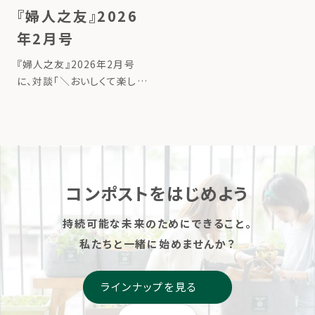
サイクリング代表のたいら由
『婦人之友』2026
以子の連載が始まりました。
年2月号
タイトルは、「地球にいいこと
の始め方ー台所から始める、
『婦人之友』2026年2月号
循環させる暮らしー」。 連載
に、対談「＼おいしくて楽しい
記事 […]
／コンポストで食品ロスを削
減」が掲載されました。 詳し
くはこちら
コンポストをはじめよう
持続可能な未来のためにできること。
私たちと一緒に始めませんか？
ラインナップを見る