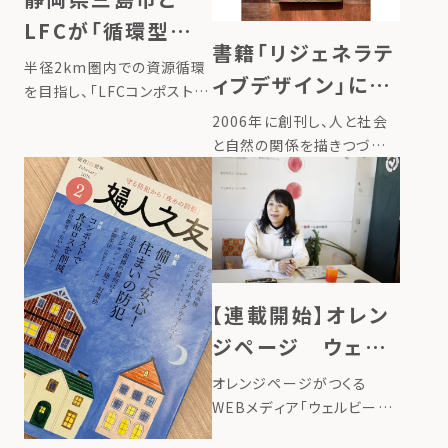
LFCが「循環型ライ
書籍「リジェネラテ
フスタイルへの転
半径2km圏内での資源循環
ィブデザイン」に、
換に向けた取組に
を目指し、「LFCコンポスト」
代表たいらの半径
を展開しているローカルフー
2006年に創刊し、人と社会
関する連携協定」を
ドサイクリング株式会社（以
2km圏内での栄養
と自然の関係を描きつづけ
締結
下「LFC」）は、静岡県三島市
るWEBマガジン
循環のストーリー
と、生ごみの減量および環境
「greenz.jp」。 greenzが
が掲載されました。
負荷の低減を目的とした「循
『自然環境の再生と同時に、
環型ライフスタイルへの転換
社会と私たち自身もすこやか
に向 […]
さを取り戻す仕組みをつくる
こと』を「リジェネラティブデ
【連載開始】オレン
ザイン […]
ジページ ウェル
ビーイング100
オレンジページがつくる
WEBメディア「ウェルビーイ
ング100」で、ローカルフード