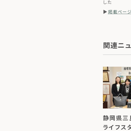
した
▶
掲載ペー
関連ニ
静岡県三
ライフス