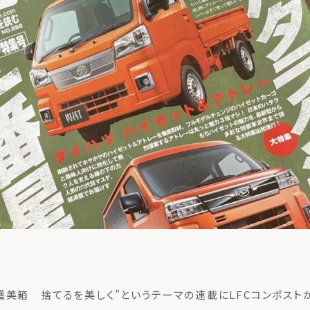
商品紹介
も
ちの想い
コンポストとは
よくある質問・LINEサポート
護美箱 捨てるを美しく”というテーマの連載にLFCコンポスト