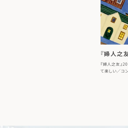
『婦人之友
『婦人之友』2
て楽しい／コ
載されました。