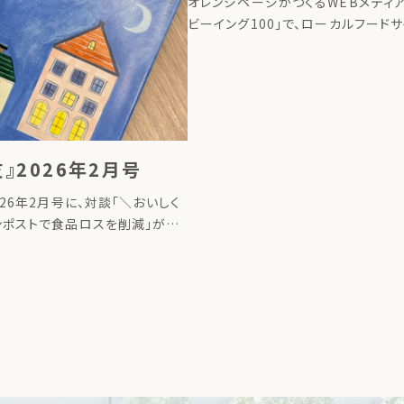
オレンジページがつくるWEBメディア
ビーイング100」で、ローカルフード
グ代表のたいら由以子の連載が始ま
タイトルは、「地球にいいことの始め
ら始める、循環させる暮らしー」。 連
[…]
』2026年2月号
026年2月号に、対談「＼おいしく
ンポストで食品ロスを削減」が掲
 詳しくはこちら