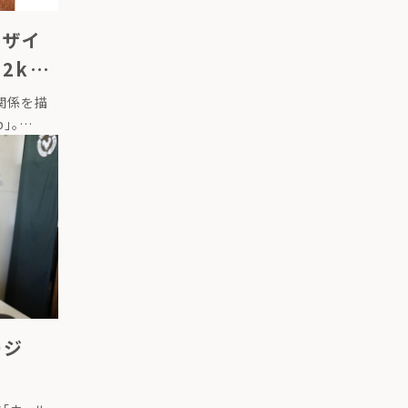
デザイ
2km
ーリー
関係を描
」。
に、社会と
仕組みをつ
[…]
ページ