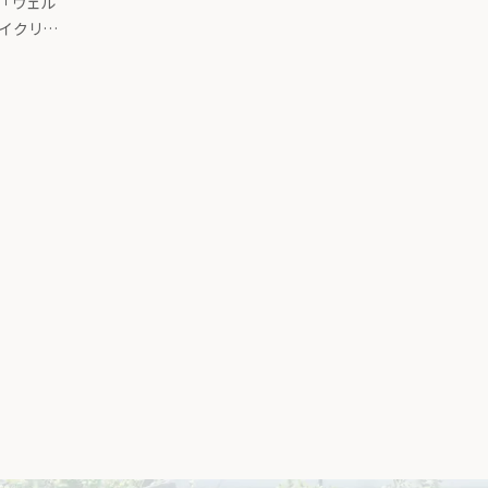
「ウェル
サイクリン
りました。
方ー台所か
載記事