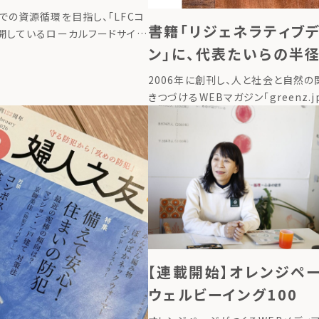
関する連携協定」を締
での資源循環を目指し、「LFCコ
書籍「リジェネラティブ
開しているローカルフードサイク
ン」に、代表たいらの半径
（以下「LFC」）は、静岡県三島
の減量および環境負荷の低減を目
圏内での栄養循環のスト
2006年に創刊し、人と社会と自然の
環型ライフスタイルへの転換に向
が掲載されました。
きつづけるWEBマガジン「greenz.jp
greenzが『自然環境の再生と同時
私たち自身もすこやかさを取り戻す
くること』を「リジェネラティブデザイン 
【連載開始】オレンジ
ウェルビーイング100