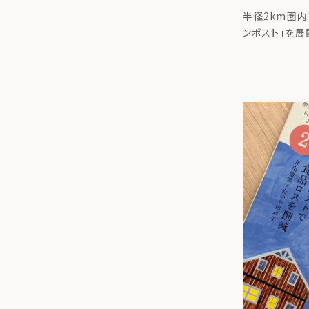
た取組に
半径2km圏内
結
ンポスト」を展
リング株式会社
市と、生ごみ
的とした「循
[…]