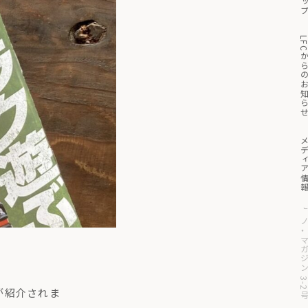
トッ
っと見る
マイページ
買い物かご
LFCからのお知
メディア
モノ・マガジン 3
が紹介されま