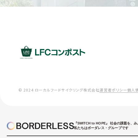
© 2024 ローカルフードサイクリング株式会社
運営者ポリシー
個人
『SWITCH to HOPE』
社会の課題を、み
私たちはボーダレス・グループです