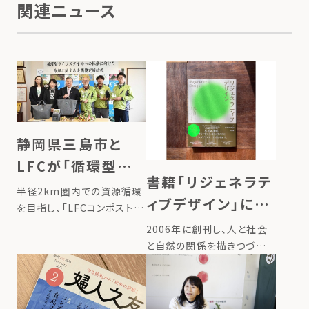
関連ニュース
静岡県三島市と
LFCが「循環型ライ
書籍「リジェネラテ
フスタイルへの転
半径2km圏内での資源循環
ィブデザイン」に、
換に向けた取組に
を目指し、「LFCコンポスト」
代表たいらの半径
を展開しているローカルフー
2006年に創刊し、人と社会
関する連携協定」を
ドサイクリング株式会社（以
2km圏内での栄養
と自然の関係を描きつづけ
締結
下「LFC」）は、静岡県三島市
るWEBマガジン
循環のストーリー
と、生ごみの減量および環境
「greenz.jp」。 greenzが
が掲載されました。
負荷の低減を目的とした「循
『自然環境の再生と同時に、
環型ライフスタイルへの転換