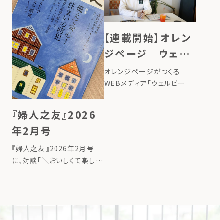
社会と私たち自身もすこやか
に向 […]
さを取り戻す仕組みをつくる
こと』を「リジェネラティブデ
【連載開始】オレン
ザイン […]
ジページ ウェル
ビーイング100
オレンジページがつくる
WEBメディア「ウェルビーイ
ング100」で、ローカルフード
サイクリング代表のたいら由
『婦人之友』2026
以子の連載が始まりました。
年2月号
タイトルは、「地球にいいこと
の始め方ー台所から始める、
『婦人之友』2026年2月号
循環させる暮らしー」。 連載
に、対談「＼おいしくて楽しい
記事 […]
／コンポストで食品ロスを削
減」が掲載されました。 詳し
くはこちら