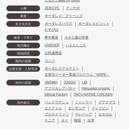
ふるさと納税 for Good
ZERO PC
アノサポ
人権
ボーダレス・グリーンズ
農業
ボーダレスハウス
ボーダレスビジット
多文化共生
むすびば
夢中教室
小さな森の学童
教育・子育て
UNROOF
いえとしごと
就労機会
公民連携室
地域課題
コシツ
国内の貧困
ボーダレスアカデミー
起業支援・人材育成
次世代リーダー育成プログラム「HOPE」
AMOMA
JOGGO
LIB
海外の貧困
アフリカシアバター
Haruulala organic
Ethical Factory
TAO's NATIVE CHICKEN
バングラデシュ
ミャンマー
グアテマラ
海外拠点
エクアドル
タンザニア
フィリピン
ブルキナファソ
マレーシア
セネガル
ケニア
タイ
韓国
台湾