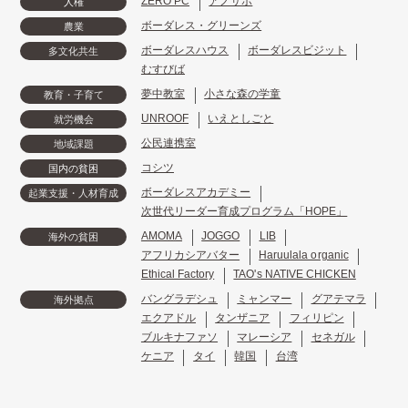
ZERO PC
アノサポ
人権
ボーダレス・グリーンズ
農業
ボーダレスハウス
ボーダレスビジット
多文化共生
むすびば
夢中教室
小さな森の学童
教育・子育て
UNROOF
いえとしごと
就労機会
公民連携室
地域課題
コシツ
国内の貧困
ボーダレスアカデミー
起業支援・人材育成
次世代リーダー育成プログラム「HOPE」
AMOMA
JOGGO
LIB
海外の貧困
アフリカシアバター
Haruulala organic
Ethical Factory
TAO's NATIVE CHICKEN
バングラデシュ
ミャンマー
グアテマラ
海外拠点
エクアドル
タンザニア
フィリピン
ブルキナファソ
マレーシア
セネガル
ケニア
タイ
韓国
台湾