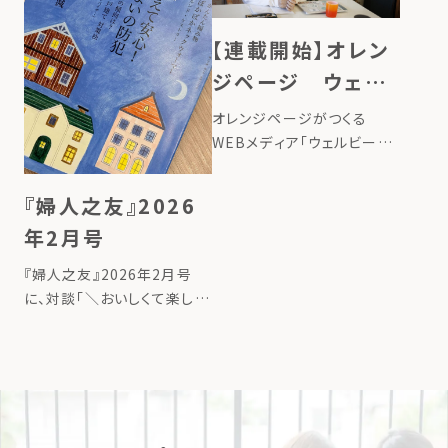
さを取り戻す仕組みをつくる
こと』を「リジェネラティブデ
【連載開始】オレン
ザイン […]
ジページ ウェル
ビーイング100
オレンジページがつくる
WEBメディア「ウェルビーイ
ング100」で、ローカルフード
サイクリング代表のたいら由
『婦人之友』2026
以子の連載が始まりました。
年2月号
タイトルは、「地球にいいこと
の始め方ー台所から始める、
『婦人之友』2026年2月号
循環させる暮らしー」。 連載
に、対談「＼おいしくて楽しい
記事 […]
／コンポストで食品ロスを削
減」が掲載されました。 詳し
くはこちら