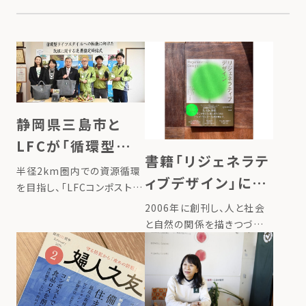
静岡県三島市と
LFCが「循環型ライ
書籍「リジェネラテ
フスタイルへの転
半径2km圏内での資源循環
ィブデザイン」に、
換に向けた取組に
を目指し、「LFCコンポスト」
代表たいらの半径
を展開しているローカルフー
2006年に創刊し、人と社会
関する連携協定」を
ドサイクリング株式会社（以
2km圏内での栄養
と自然の関係を描きつづけ
締結
下「LFC」）は、静岡県三島市
るWEBマガジン
循環のストーリー
と、生ごみの減量および環境
「greenz.jp」。 greenzが
が掲載されました。
負荷の低減を目的とした「循
『自然環境の再生と同時に、
環型ライフスタイルへの転換
社会と私たち自身もすこやか
に向 […]