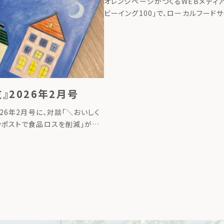
オレンジページがつくるWEBメディア
ビーイング100」で、ローカルフード
グ代表のたいら由以子の連載が始ま
タイトルは、「地球にいいことの始め
ら始める、循環させる暮らしー」。 連
[…]
』2026年2月号
026年2月号に、対談「＼おいしく
ンポストで食品ロスを削減」が掲
 詳しくはこちら