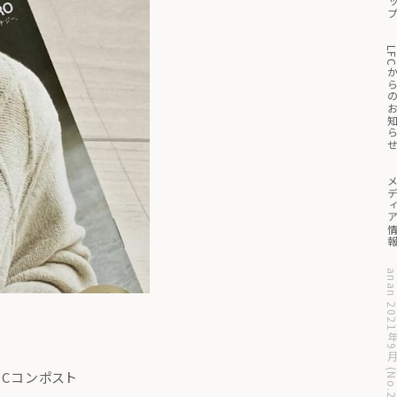
トッ
っと見る
マイページ
買い物かご
LFCからのお知
メディア
anan 2021年9月 (No.2
FCコンポスト