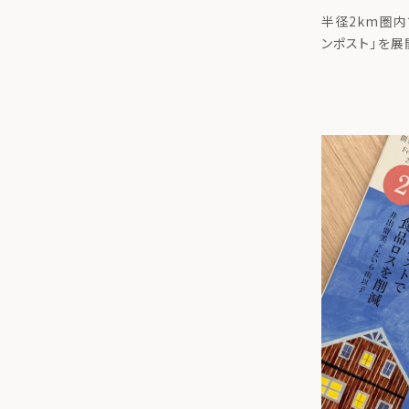
た取組に
半径2km圏内
結
ンポスト」を展
リング株式会社
市と、生ごみ
的とした「循
[…]