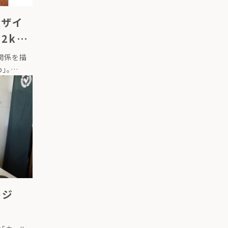
デザイ
2km
ーリー
関係を描
」。
に、社会と
仕組みをつ
[…]
ページ