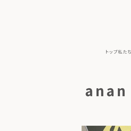
トップ
私た
anan