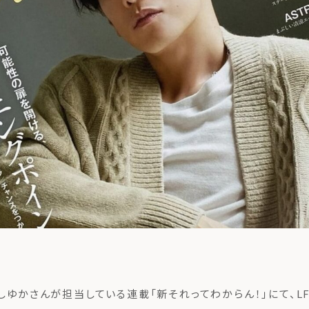
商品紹介
も
ちの想い
コンポストとは
よくある質問・LINEサポート
eかしゆかさんが担当している連載「新それってわからん！」にて、L