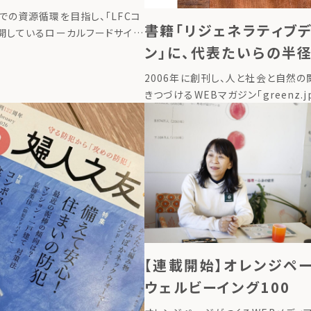
関する連携協定」を締
での資源循環を目指し、「LFCコ
書籍「リジェネラティブ
開しているローカルフードサイク
ン」に、代表たいらの半径
（以下「LFC」）は、静岡県三島
の減量および環境負荷の低減を目
圏内での栄養循環のスト
2006年に創刊し、人と社会と自然の
環型ライフスタイルへの転換に向
が掲載されました。
きつづけるWEBマガジン「greenz.jp
greenzが『自然環境の再生と同時
私たち自身もすこやかさを取り戻す
くること』を「リジェネラティブデザイン 
【連載開始】オレンジ
ウェルビーイング100