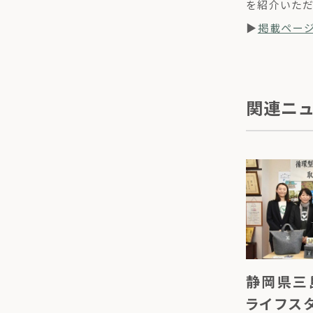
を紹介いただ
▶
掲載ペー
関連ニ
静岡県三
ライフス