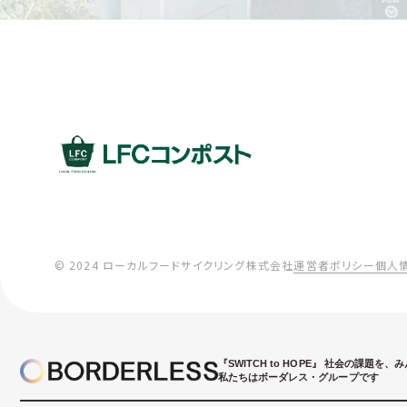
© 2024 ローカルフードサイクリング株式会社
運営者ポリシー
個人
『SWITCH to HOPE』
社会の課題を、み
私たちはボーダレス・グループです