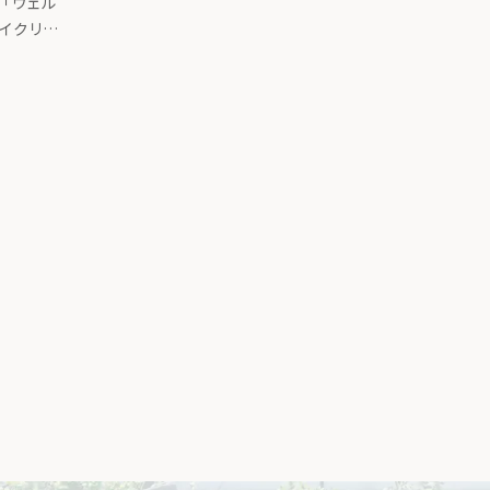
「ウェル
サイクリン
りました。
方ー台所か
載記事