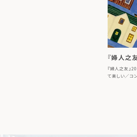
『婦人之友
『婦人之友』2
て楽しい／コ
載されました。