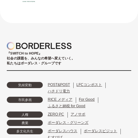
『SWITCH to HOPE』
社会の課題を、みんなの希望へ変えていく。
私たちはボーダレス・グループです
POST&POST
LFCコンポスト
気候変動
ハチドリ電力
RICE メディア
For Good
市民参画
ふるさと納税 for Good
ZERO PC
アノサポ
人権
ボーダレス・グリーンズ
農業
ボーダレスハウス
ボーダレスビジット
多文化共生
むすびば