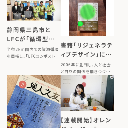
静岡県三島市と
LFCが「循環型ライ
書籍「リジェネラテ
フスタイルへの転
半径2km圏内での資源循環
ィブデザイン」に、
換に向けた取組に
を目指し、「LFCコンポスト」
代表たいらの半径
を展開しているローカルフー
2006年に創刊し、人と社会
関する連携協定」を
ドサイクリング株式会社（以
2km圏内での栄養
と自然の関係を描きつづけ
締結
下「LFC」）は、静岡県三島市
るWEBマガジン
循環のストーリー
と、生ごみの減量および環境
「greenz.jp」。 greenzが
が掲載されました。
負荷の低減を目的とした「循
『自然環境の再生と同時に、
環型ライフスタイルへの転換
社会と私たち自身もすこやか
に向 […]
さを取り戻す仕組みをつくる
こと』を「リジェネラティブデ
【連載開始】オレン
ザイン […]