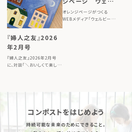
ジページ ウェル
ビーイング100
オレンジページがつくる
WEBメディア「ウェルビーイ
ング100」で、ローカルフード
サイクリング代表のたいら由
『婦人之友』2026
以子の連載が始まりました。
年2月号
タイトルは、「地球にいいこと
の始め方ー台所から始める、
『婦人之友』2026年2月号
循環させる暮らしー」。 連載
に、対談「＼おいしくて楽しい
記事 […]
／コンポストで食品ロスを削
減」が掲載されました。 詳し
くはこちら
コンポストをはじめよう
持続可能な未来のためにできること。