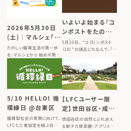
いよいよ始まる『コ
2026年5月30日
ンポストをたのし
(土)｜マルシェ「循
む日』 全国でイベ
5月10日、 “コ（5）ンポスト
環生活コトハジメ」
たのしい循環生活の第一歩
ント同時開催
（10）”の語呂にちなんで、「コ
開催 ＠東京上野
を、マルシェから 始めの第一
ンポストをたのしむ日」とし
歩としてできる、たのしい！お
て、日本の記念日に制定され
いしい！循環するライフスタイ
ました。 コンポストは、台所
ルのヒントが、ぎゅっと詰まっ
の生ごみを捨てずに宝物に
た入場無料のイベント『第４
変え、循環することで自然と
回 循環生活コトハジメ』。 家
人との繋がりを取り戻しなが
庭から出る生ごみがコンポス
5/10 HELLO! 循
【LFCユーザー限
[…]
ト […]
環縁日 @台東区
定】世田谷区・成城
の駅チカ菜園で、あ
循環型社会の実現に向けて、
世田谷区の自然とふれあえ
LFCと三者協定を結ぶ台東
なたの堆肥で野菜
る駅チカ貸菜園・アグリス成