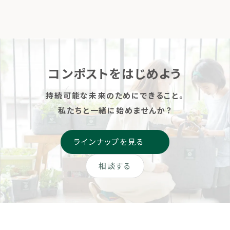
区、大丸松坂屋百貨店が力
城にて、LFCコンポストをご
を育てよう
を合わせ 「HELLO！循環縁
利用されている方が利用で
日」を初開催いたします。 5月
きる区画が誕生しました。
10日（コンポストをたのしむ
「堆肥の使い先を増やしたい
日）に本イベントの開催を通
方」、「この春から野菜作りに
じて、生ごみを“ごみ”ではな
挑戦してみたい方」、「親子で
コンポストをはじめよう
[…]
菜園を楽し […]
持続可能な未来のためにできること。
私たちと一緒に始めませんか？
ラインナップを見る
相談する