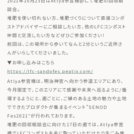
2021年10月23日はAtlya参宮橋@にて堆肥の回収相
談会。
堆肥を使い切れない方、堆肥づくりについて直接コンポ
ストアドバイザーにご相談したい方、他のLFCコンポスト
仲間と交流したい方などぜひご参加ください！
前回は、この場所から歩いてなんと2分というご近所さ
んがいらしてくださいました。
▼お申し込みはこちら
https://lfc-sandofes.peatix.com/
Atlya参宮橋は、明治神宮へ向かう参道エリアにあり、
今月限定で、このエリアにて感謝や未来へ巡るように/循
環するようにと、週ごとに、ご縁のある土地の魅力や土地
でできたプロダクトが集まるイベント”SENOD
Fes2021″が行われております。
堆肥の回収相談会に向けた17日の週では、Atlya参宮
橋でLFCコンポストを手に取っていただけたり生ごみ堆