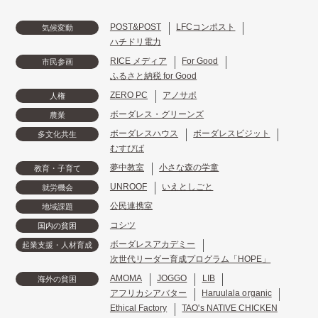
POST&POST
LFCコンポスト
気候変動
ハチドリ電力
RICE メディア
For Good
市民参画
ふるさと納税 for Good
ZERO PC
アノサポ
人権
ボーダレス・グリーンズ
農業
ボーダレスハウス
ボーダレスビジット
多文化共生
むすびば
夢中教室
小さな森の学童
教育・子育て
UNROOF
いえとしごと
就労機会
公民連携室
地域課題
コシツ
国内の貧困
ボーダレスアカデミー
起業支援・人材育成
次世代リーダー育成プログラム「HOPE」
AMOMA
JOGGO
LIB
海外の貧困
アフリカシアバター
Haruulala organic
Ethical Factory
TAO's NATIVE CHICKEN