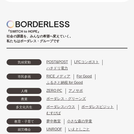
『SWITCH to HOPE』
社会の課題を、みんなの希望へ変えていく。
私たちはボーダレス・グループです
POST&POST
LFCコンポスト
気候変動
ハチドリ電力
RICE メディア
For Good
市民参画
ふるさと納税 for Good
ZERO PC
アノサポ
人権
ボーダレス・グリーンズ
農業
ボーダレスハウス
ボーダレスビジット
多文化共生
むすびば
夢中教室
小さな森の学童
教育・子育て
UNROOF
いえとしごと
就労機会