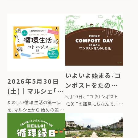
いよいよ始まる『コ
2026年5月30日
ンポストをたのし
(土)｜マルシェ「循
む日』 全国でイベ
5月10日、 “コ（5）ンポスト
環生活コトハジメ」
たのしい循環生活の第一歩
ント同時開催
（10）”の語呂にちなんで、「コ
開催 ＠東京上野
を、マルシェから 始めの第一
ンポストをたのしむ日」とし
歩としてできる、たのしい！お
て、日本の記念日に制定され
いしい！循環するライフスタイ
ました。 コンポストは、台所
ルのヒントが、ぎゅっと詰まっ
の生ごみを捨てずに宝物に