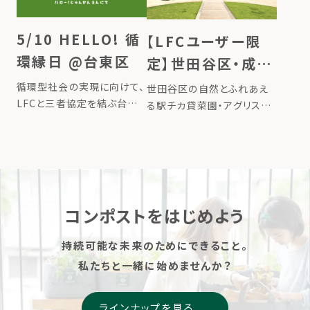
た入場無料のイベント『第４
変え、循環することで自然と
回 循環生活コトハジメ』。 家
人との繋がりを取り戻しなが
庭から出る生ごみがコンポス
5/10 HELLO! 循
【LFCユーザー限
[…]
ト […]
環縁日 @台東区
定】世田谷区・成城
の駅チカ菜園で、あ
循環型社会の実現に向けて、
世田谷区の自然とふれあえ
LFCと三者協定を結ぶ台東
なたの堆肥で野菜
る駅チカ貸菜園・アグリス成
区、大丸松坂屋百貨店が力
城にて、LFCコンポストをご
を育てよう
を合わせ 「HELLO！循環縁
利用されている方が利用で
日」を初開催いたします。 5月
きる区画が誕生しました。
10日（コンポストをたのしむ
「堆肥の使い先を増やしたい
日）に本イベントの開催を通
方」、「この春から野菜作りに
じて、生ごみを“ごみ”ではな
挑戦してみたい方」、「親子で
コンポストをはじめよう
[…]
菜園を楽し […]
持続可能な未来のためにできること。
私たちと一緒に始めませんか？
ラインナップを見る