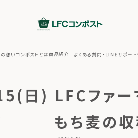
商品紹介
ちの想い
コンポストとは
よくある質問・LINEサポート
15(日) LFCフ
AY もち麦の収