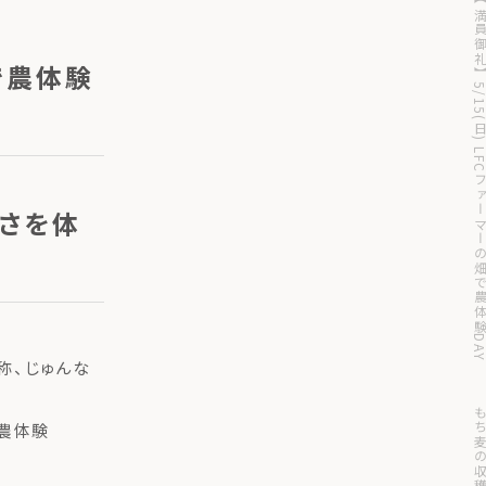
【満員御礼】5/15(日) LFCファーマーの畑で農体験DAY 
で農体験
しさを体
称、じゅんな
で農体験