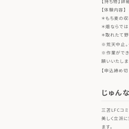
【持ち物】詳
【体験内容】
＊もち麦の
＊畑ならでは
＊取れたて野
※荒天中止。
※作業ができ
願いいたしま
【申込締め切
じゅん
三苫LFCコ
美しく立派に
ます。