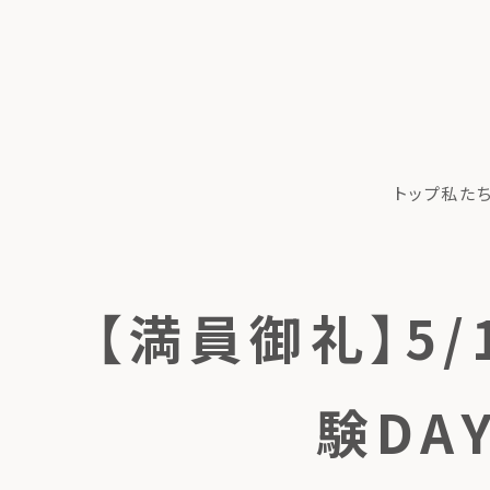
トップ
私た
【満員御礼】5/
験D