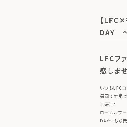
【LFC
DAY
LFC
感しま
いつもLFC
福岡で堆肥づ
ま研）と
ローカルフー
DAY〜もち