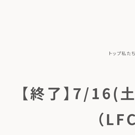
トップ
私た
【終了】7/16
（L