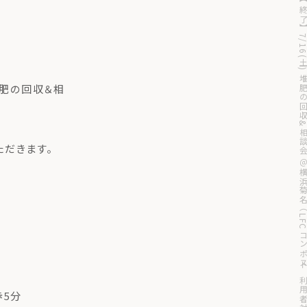
【終了】7/16(土) 堆肥の回収&相談会 ＠横浜菊名（LFCコンポ
肥の回収＆相
ただきます。
歩5分