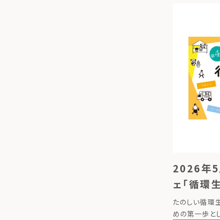
2026年
ェ「循環
＠東京上
たのしい循環生
めの第一歩とし