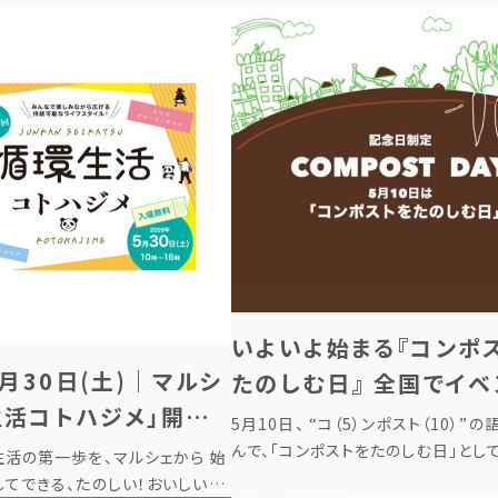
いよいよ始まる『コンポ
5月30日(土)｜マルシ
たのしむ日』 全国でイベ
生活コトハジメ」開催
時開催
5月10日、 “コ（5）ンポスト（10）”
野
んで、「コンポストをたのしむ日」とし
活の第一歩を、マルシェから 始
記念日に制定されました。 コンポスト
てできる、たのしい！おいしい！