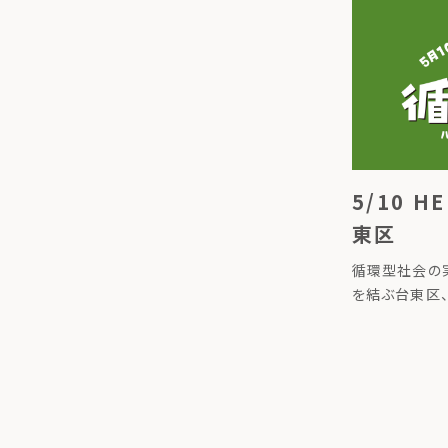
循環するライフ
まった入場無料
トハジメ』。 
[…]
5/10 H
東区
循環型社会の実
を結ぶ台東区
せ 「HELLO
月10日（コン
の開催を通じて