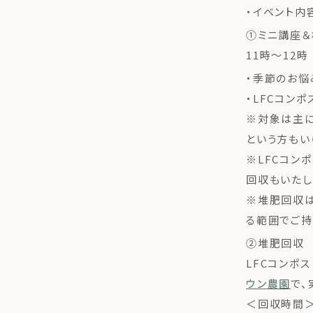
・イベント内
①ミニ講座
11時〜12時
・季節のお悩
・LFCコン
※対象は主に
という方もい
※LFCコン
回収もいたし
※堆肥回収は
る範囲でご持
②堆肥回収
LFCコンポ
ウン農園
で、
＜回収時間