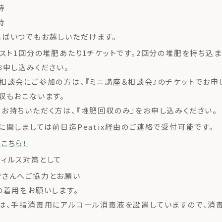
時
時
ばいつでもお越しいただけます。
ポスト1回分の堆肥あたり1チケットです。2回分の堆肥を持ち込
お申し込みください。
相談会にご参加の方は、『ミニ講座＆相談会』のチケットでお申
収もおこないます。
お持ちいただく方は、『堆肥回収のみ』をお申し込みください。
に関しましては前日迄Peatix経由のご連絡で受付可能です。
こちら！
ィルス対策として
皆さんへご協力とお願い
の着用をお願いします。
は、手指消毒用にアルコール消毒液を設置していますので、消