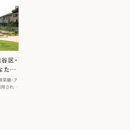
すること
[…]
田谷区・
なたの
貸菜園・ア
利用されて
た。 「堆
春から野菜
菜園を楽し