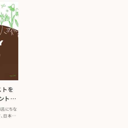
ストを
ント同
の語呂にちな
て、日本の
は、台所