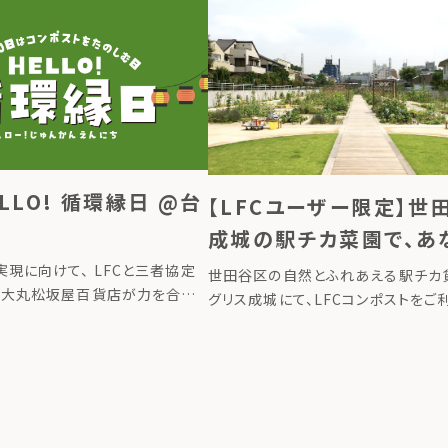
の生ごみを捨てずに宝物に変え、循環
スタイルのヒントが、ぎゅっと詰
で自然と人との繋がりを取り戻しなが 
のイベント『第４回 循環生活コ
家庭から出る生ごみがコンポスト
ELLO! 循環縁日 @台
【LFCユーザー限定】世
成城の駅チカ菜園で、あ
堆肥で野菜を育てよう
現に向けて、 LFCと三者協定
世田谷区の自然とふれあえる駅チカ
、大丸松坂屋百貨店が力を合わ
グリス成城にて、LFCコンポストをご
！循環縁日」を初開催いたします。 5
いる方が利用できる区画が誕生しまし
ポストをたのしむ日）に本イベント
肥の使い先を増やしたい方」、「この
、生ごみを“ごみ”ではな […]
作りに挑戦してみたい方」、「親子で
[…]