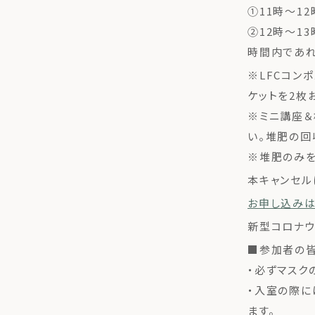
①11時〜12
②12時〜13
時間内であれ
※LFCコン
ケットを2枚
※ミニ講座＆
い。堆肥の回
※堆肥のみを
本キャンセル
お申し込みは
新型コロナウ
■参加者の
・必ずマスク
・入室の際に
ます。