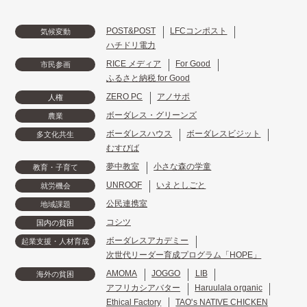
POST&POST
LFCコンポスト
気候変動
ハチドリ電力
RICE メディア
For Good
市民参画
ふるさと納税 for Good
ZERO PC
アノサポ
人権
ボーダレス・グリーンズ
農業
ボーダレスハウス
ボーダレスビジット
多文化共生
むすびば
夢中教室
小さな森の学童
教育・子育て
UNROOF
いえとしごと
就労機会
公民連携室
地域課題
コシツ
国内の貧困
ボーダレスアカデミー
起業支援・人材育成
次世代リーダー育成プログラム「HOPE」
AMOMA
JOGGO
LIB
海外の貧困
アフリカシアバター
Haruulala organic
Ethical Factory
TAO's NATIVE CHICKEN