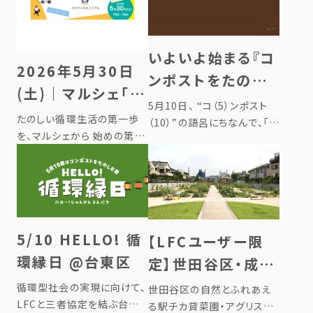
いよいよ始まる『コ
2026年5月30日
ンポストをたのし
(土)｜マルシェ「循
む日』 全国でイベ
5月10日、 “コ（5）ンポスト
環生活コトハジメ」
たのしい循環生活の第一歩
ント同時開催
（10）”の語呂にちなんで、「コ
開催 ＠東京上野
を、マルシェから 始めの第一
ンポストをたのしむ日」とし
歩としてできる、たのしい！お
て、日本の記念日に制定され
いしい！循環するライフスタイ
ました。 コンポストは、台所
ルのヒントが、ぎゅっと詰まっ
の生ごみを捨てずに宝物に
た入場無料のイベント『第４
変え、循環することで自然と
回 循環生活コトハジメ』。 家
人との繋がりを取り戻しなが
庭から出る生ごみがコンポス
5/10 HELLO! 循
【LFCユーザー限
[…]
ト […]
環縁日 @台東区
定】世田谷区・成城
の駅チカ菜園で、あ
循環型社会の実現に向けて、
世田谷区の自然とふれあえ
LFCと三者協定を結ぶ台東
なたの堆肥で野菜
る駅チカ貸菜園・アグリス成