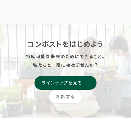
区、大丸松坂屋百貨店が力
城にて、LFCコンポストをご
を育てよう
を合わせ 「HELLO！循環縁
利用されている方が利用で
日」を初開催いたします。 5月
きる区画が誕生しました。
10日（コンポストをたのしむ
「堆肥の使い先を増やしたい
日）に本イベントの開催を通
方」、「この春から野菜作りに
じて、生ごみを“ごみ”ではな
挑戦してみたい方」、「親子で
コンポストをはじめよう
[…]
菜園を楽し […]
持続可能な未来のためにできること。
私たちと一緒に始めませんか？
ラインナップを見る
相談する