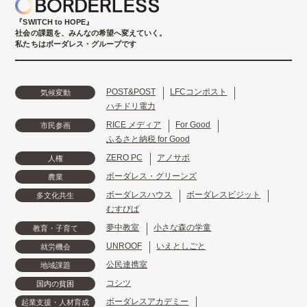
『SWITCH to HOPE』
社会の課題を、みんなの希望へ変えていく。
私たちはボーダレス・グループです
POST&POST
LFCコンポスト
気候変動
ハチドリ電力
RICE メディア
For Good
市民参画
ふるさと納税 for Good
ZERO PC
アノサポ
人権
ボーダレス・グリーンズ
農業
ボーダレスハウス
ボーダレスビジット
多文化共生
むすびば
夢中教室
小さな森の学童
教育・子育て
UNROOF
いえとしごと
就労機会
公民連携室
地域課題
コシツ
国内の貧困
ボーダレスアカデミー
起業支援・人材育成