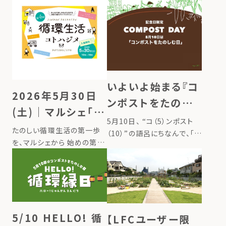
いよいよ始まる『コ
2026年5月30日
ンポストをたのし
(土)｜マルシェ「循
む日』 全国でイベ
5月10日、 “コ（5）ンポスト
環生活コトハジメ」
たのしい循環生活の第一歩
ント同時開催
（10）”の語呂にちなんで、「コ
開催 ＠東京上野
を、マルシェから 始めの第一
ンポストをたのしむ日」とし
歩としてできる、たのしい！お
て、日本の記念日に制定され
いしい！循環するライフスタイ
ました。 コンポストは、台所
ルのヒントが、ぎゅっと詰まっ
の生ごみを捨てずに宝物に
た入場無料のイベント『第４
変え、循環することで自然と
回 循環生活コトハジメ』。 家
人との繋がりを取り戻しなが
庭から出る生ごみがコンポス
5/10 HELLO! 循
【LFCユーザー限
[…]