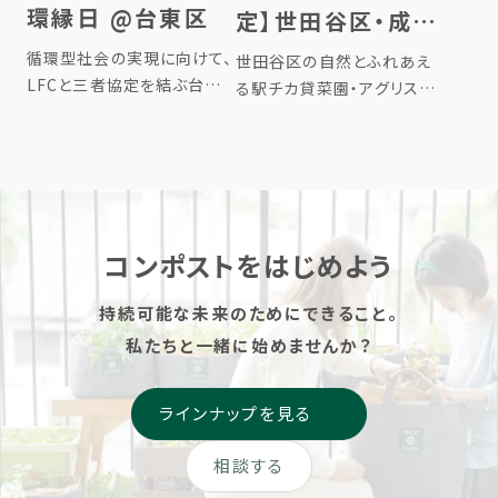
ト […]
環縁日 @台東区
定】世田谷区・成城
の駅チカ菜園で、あ
循環型社会の実現に向けて、
世田谷区の自然とふれあえ
LFCと三者協定を結ぶ台東
なたの堆肥で野菜
る駅チカ貸菜園・アグリス成
区、大丸松坂屋百貨店が力
城にて、LFCコンポストをご
を育てよう
を合わせ 「HELLO！循環縁
利用されている方が利用で
日」を初開催いたします。 5月
きる区画が誕生しました。
10日（コンポストをたのしむ
「堆肥の使い先を増やしたい
日）に本イベントの開催を通
方」、「この春から野菜作りに
じて、生ごみを“ごみ”ではな
挑戦してみたい方」、「親子で
コンポストをはじめよう
[…]
菜園を楽し […]
持続可能な未来のためにできること。
私たちと一緒に始めませんか？
ラインナップを見る
相談する