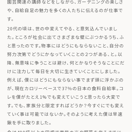
園芸関連の講師などをしながら、ガーデニングの楽しさ
や、自給自足の魅力を多くの人たちに伝えるのが仕事で
す。
20代の頃は、世の中変えてやる、と意気込んでいまし
た。ところが社会に出てさまざまな壁にぶつかるうち、ふ
と思ったのです。物事にはどうにもならないこと、自分の
努力次第でどうにかなっていくことの２つがある、と。以
降、無意味に争うことは避け、何とかなりそうなことにだ
けに注力して毎日を大切に生きていくことにしました。
例えば、僕にはどうにもならない事でまず頭に浮かぶの
が、現在カロリーベースで37％の日本の食料自給率。コ
レを僕がたとえ1%でも変えていこうと思ったら大変で
す。でも、家族分と限定すればどうか？今すぐにでも変え
ていく事は可能ではないか。そのように考えた僕は早速
鍬を手に取りました。