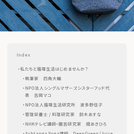
Index
私たちと循環生活はじめませんか？
執筆家 四角大輔
NPO法人シングルマザーズシスターフッド代
表 吉岡マコ
NPO法人循環生活研究所 波多野信子
管理栄養士 / 料理研究家 鈴木あすな
NHKテレビ講師・園芸研究家 畑あきひろ
Ashtanga Yoga講師 DeepGreen（Juice