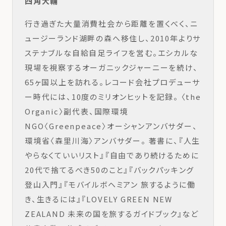
四角大輔
行き過ぎた大量消費社会から距離を置くべく、ニ
ュージーランド湖畔の森へ移住し、2010年よりサ
ステナブルな自給自足ライフを営む。エシカルな
現場を視察するオーガニックジャーニーを続け、
65ヶ国以上を訪れる。レコード会社プロデューサ
ー時代には、10度のミリオンヒットを記録。 〈the
Organic〉副代表、国際環境
NGO〈Greenpeace〉オーシャンアンバサダー、
環境省〈森里川海〉アンバサダー。 著書に、『人生
やらなくていいリスト』『自由であり続けるために
20代で捨てるべき50のこと』『バックパッキング
登山入門』『モバイルボヘミアン 旅するように働
き、生きるには』『LOVELY GREEN NEW
ZEALAND 未来の国を旅するガイドブック』など