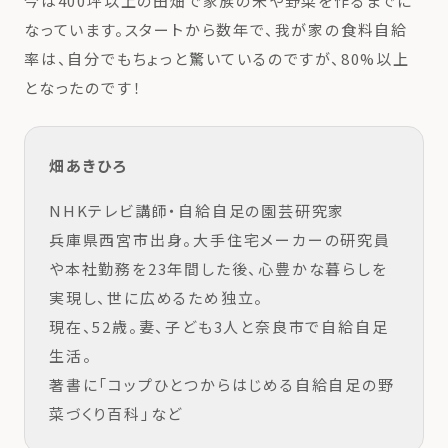
今は400坪以上の田畑で家族の米や野菜を作るまでに
なっています。スタートから数年で、我が家の食料自給
率は、自分でもちょっと驚いているのですが、80%以上
となったのです！
畑あきひろ
NHKテレビ講師・自給自足の園芸研究家
兵庫県西宮市出身。大手住宅メーカーの研究員
や本社勤務を23年間した後、心豊かな暮らしを
実現し、世に広めるため独立。
現在、52歳。妻、子ども3人と奈良市で自給自足
生活。
著書に「コップひとつからはじめる自給自足の野
菜づくり百科」など