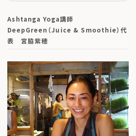
Ashtanga Yoga講師
DeepGreen（Juice & Smoothie）代
表 宮脇紫穂