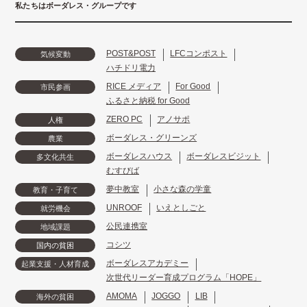
私たちはボーダレス・グループです
POST&POST
LFCコンポスト
気候変動
ハチドリ電力
RICE メディア
For Good
市民参画
ふるさと納税 for Good
ZERO PC
アノサポ
人権
ボーダレス・グリーンズ
農業
ボーダレスハウス
ボーダレスビジット
多文化共生
むすびば
夢中教室
小さな森の学童
教育・子育て
UNROOF
いえとしごと
就労機会
公民連携室
地域課題
コシツ
国内の貧困
ボーダレスアカデミー
起業支援・人材育成
次世代リーダー育成プログラム「HOPE」
AMOMA
JOGGO
LIB
海外の貧困