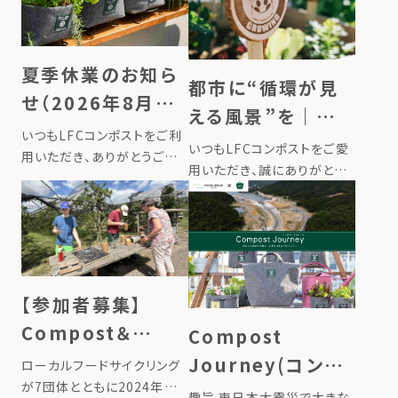
夏季休業のお知ら
都市に“循環が見
せ（2026年8月13
える風景”を｜新
日〜16日）
いつもLFCコンポストをご利
商品『LFC菜園サイ
いつもLFCコンポストをご愛
用いただき、ありがとうござ
ン』を発売しました
用いただき、誠にありがとう
います。 誠に勝手ながら、弊
ございます。 このたびローカ
社では下記期間を夏季休業
ルフードサイクリングは、レイ
とさせていただきます。 ■夏
ズドベッドやプランターに挿
季休業期間2026年8月13日
して使う新商品『LFC菜園サ
（木）〜2026年8月16日（日）
イン』を発売しました。畑に立
8月17日（月）より […]
てるだけで、その場所で育ま
【参加者募集】
れ […]
Compost＆
Compost
Garden クルーの
Journey(コンポ
ローカルフードサイクリング
ためのトレーニン
が7団体とともに2024年に
ストジャーニー)〜
趣旨 東日本大震災で大きな