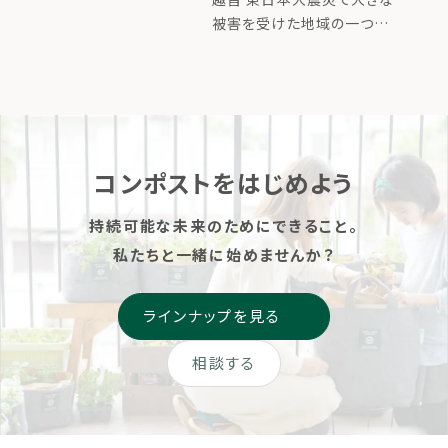
設立した「循環型コミュニテ
グ講座（申込締切
あなたの堆肥で東
被害を受けた地域の一つが
ィガーデン協会」が、
宮城県石巻市雄勝町です。
7/21）
北の土を豊かにす
「Compost＆Garden クル
あれから12年の時を経て、雄
ーのためのトレーニング講
るプロジェクト〜
勝町では津波被害から復興
座」を開催します。 循環型コ
として中学校跡地がファーム
ミュニティガーデンには、楽
へ生まれ変わります。
しい菜 […]
MORIUMIUSとローカルフー
コンポストをはじめよう
ドサイクリング […]
持続可能な未来のためにできること。
私たちと一緒に始めませんか？
ラインナップを見る
相談する