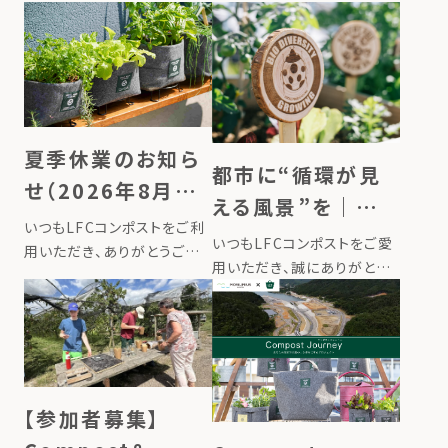
夏季休業のお知ら
都市に“循環が見
せ（2026年8月13
える風景”を｜新
日〜16日）
いつもLFCコンポストをご利
商品『LFC菜園サイ
いつもLFCコンポストをご愛
用いただき、ありがとうござ
ン』を発売しました
用いただき、誠にありがとう
います。 誠に勝手ながら、弊
ございます。 このたびローカ
社では下記期間を夏季休業
ルフードサイクリングは、レイ
とさせていただきます。 ■夏
ズドベッドやプランターに挿
季休業期間2026年8月13日
して使う新商品『LFC菜園サ
（木）〜2026年8月16日（日）
イン』を発売しました。畑に立
8月17日（月）より […]
てるだけで、その場所で育ま
【参加者募集】
れ […]