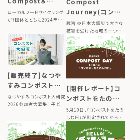
Compost＆
Compost
Garden クルーの
Journey(コンポ
ローカルフードサイクリング
ためのトレーニン
が7団体とともに2024年に
ストジャーニー)〜
趣旨 東日本大震災で大きな
設立した「循環型コミュニテ
グ講座（申込締切
あなたの堆肥で東
被害を受けた地域の一つが
ィガーデン協会」が、
宮城県石巻市雄勝町です。
7/21）
北の土を豊かにす
「Compost＆Garden クル
あれから12年の時を経て、雄
ーのためのトレーニング講
るプロジェクト〜
勝町では津波被害から復興
座」を開催します。 循環型コ
として中学校跡地がファーム
ミュニティガーデンには、楽
へ生まれ変わります。
しい菜 […]
[販売終了]なつや
MORIUMIUSとローカルフー
ドサイクリング […]
すみコンポスト大
【開催レポート】コ
研究 2026 LFCコ
なつやすみコンポスト大研究
ンポストをたのし
ンポスト 自由研究
2026参加者大募集！ 子ども
む日2026～各地
5月10日、『コンポストをたの
たちが夏休みの自由研究で、
キット』限定販売開
に広がる循環の豊
しむ日』が制定されてから初
生ごみをLFCコンポストで堆
始
めての記念日を迎えました。
肥にして、野菜づくりまで取
かさをお届け～
家庭の生ごみを捨てずに資
り組むことで生ごみの栄養循
源に変え、循環することで、自