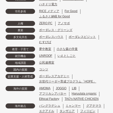
ハチドリ電力
RICE メディア
For Good
市民参画
ふるさと納税 for Good
ZERO PC
アノサポ
人権
ボーダレス・グリーンズ
農業
ボーダレスハウス
ボーダレスビジット
多文化共生
むすびば
夢中教室
小さな森の学童
教育・子育て
UNROOF
いえとしごと
就労機会
公民連携室
地域課題
コシツ
国内の貧困
ボーダレスアカデミー
起業支援・人材育成
次世代リーダー育成プログラム「HOPE」
AMOMA
JOGGO
LIB
海外の貧困
アフリカシアバター
Haruulala organic
Ethical Factory
TAO's NATIVE CHICKEN
バングラデシュ
ミャンマー
グアテマラ
海外拠点
エクアドル
タンザニア
フィリピン