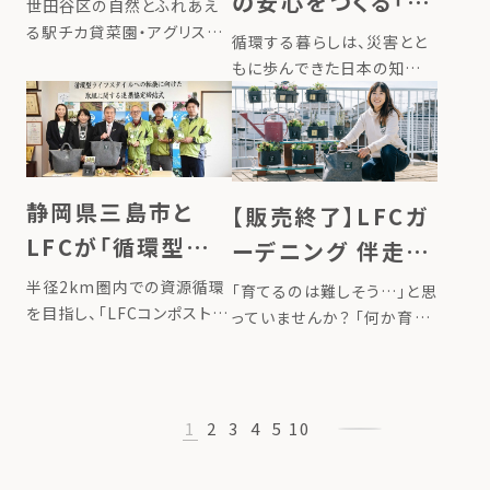
の駅チカ菜園で、あ
の安心をつくる「ち
世田谷区の自然とふれあえ
なたの堆肥で野菜
いさな自給くらし
る駅チカ貸菜園・アグリス成
循環する暮らしは、災害とと
城にて、LFCコンポストをご
を育てよう
キット」
もに歩んできた日本の知恵
利用されている方が利用で
いつもの暮らしや景色を、一
きる区画が誕生しました。
瞬にして変えてしまう災害。
「堆肥の使い先を増やしたい
日常に感謝しつつ、災害にも
方」、「この春から野菜作りに
しっかりと備えることで安心
挑戦してみたい方」、「親子で
して暮らしたいですね。毎年3
静岡県三島市と
【販売終了】LFCガ
菜園を楽し […]
月・9月など決まった月に、非
LFCが「循環型ライ
ーデニング 伴走サ
常食や […]
フスタイルへの転
ービス 2026年春
半径2km圏内での資源循環
「育てるのは難しそう…」と思
換に向けた取組に
を目指し、「LFCコンポスト」
っていませんか？ 「何か育て
を展開しているローカルフー
るのはハードル高いな…」
関する連携協定」を
ドサイクリング株式会社（以
「どうしても植物は枯らして
締結
下「LFC」）は、静岡県三島市
しまうんです…」 イベントや
と、生ごみの減量および環境
相談会でよく耳にする声で
1
2
3
4
5
10
負荷の低減を目的とした「循
す。 そんなお声を 「楽しい！」
環型ライフスタイルへの転換
「育ったよ！」&nb […]