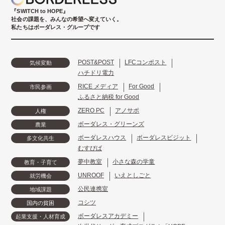
『SWITCH to HOPE』
社会の課題を、みんなの希望へ変えていく。
私たちはボーダレス・グループです
POST&POST
LFCコンポスト
気候変動
ハチドリ電力
RICE メディア
For Good
市民参画
ふるさと納税 for Good
ZERO PC
アノサポ
人権
ボーダレス・グリーンズ
農業
ボーダレスハウス
ボーダレスビジット
多文化共生
むすびば
夢中教室
小さな森の学童
教育・子育て
UNROOF
いえとしごと
就労機会
公民連携室
地域課題
コシツ
国内の貧困
ボーダレスアカデミー
起業支援・人材育成