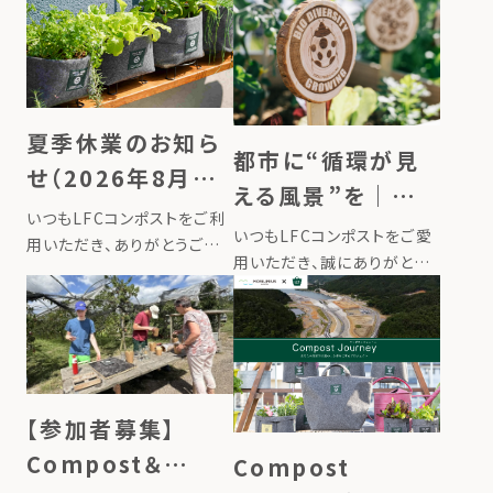
夏季休業のお知ら
都市に“循環が見
せ（2026年8月13
える風景”を｜新
日〜16日）
いつもLFCコンポストをご利
商品『LFC菜園サイ
いつもLFCコンポストをご愛
用いただき、ありがとうござ
ン』を発売しました
用いただき、誠にありがとう
います。 誠に勝手ながら、弊
ございます。 このたびローカ
社では下記期間を夏季休業
ルフードサイクリングは、レイ
とさせていただきます。 ■夏
ズドベッドやプランターに挿
季休業期間2026年8月13日
して使う新商品『LFC菜園サ
（木）〜2026年8月16日（日）
イン』を発売しました。畑に立
8月17日（月）より […]
てるだけで、その場所で育ま
【参加者募集】
れ […]
Compost＆
Compost