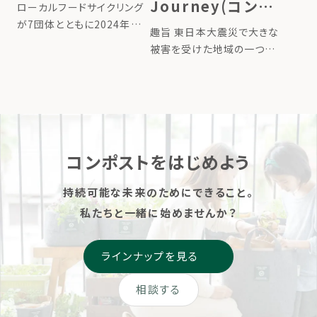
Garden クルーの
Journey(コンポ
ローカルフードサイクリング
ためのトレーニン
が7団体とともに2024年に
ストジャーニー)〜
趣旨 東日本大震災で大きな
設立した「循環型コミュニテ
グ講座（申込締切
あなたの堆肥で東
被害を受けた地域の一つが
ィガーデン協会」が、
宮城県石巻市雄勝町です。
7/21）
北の土を豊かにす
「Compost＆Garden クル
あれから12年の時を経て、雄
ーのためのトレーニング講
るプロジェクト〜
勝町では津波被害から復興
座」を開催します。 循環型コ
として中学校跡地がファーム
ミュニティガーデンには、楽
へ生まれ変わります。
しい菜 […]
MORIUMIUSとローカルフー
コンポストをはじめよう
ドサイクリング […]
持続可能な未来のためにできること。
私たちと一緒に始めませんか？
ラインナップを見る
相談する