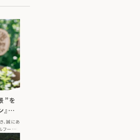
景”を
ン』を
き、誠にあ
ルフードサ
ンターに挿