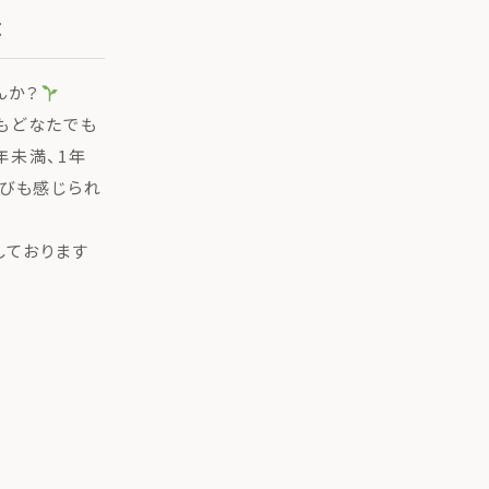
講
んか？
もどなたでも
年未満、1年
喜びも感じられ
しております