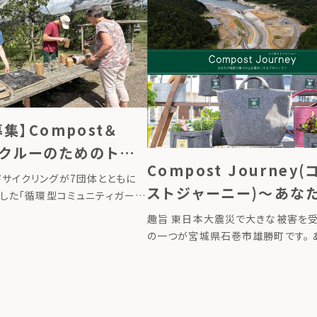
月17日（月）より […]
して使う新商品『LFC菜園サイン』を
た。畑に立てるだけで、その場所で育ま
集】Compost＆
n クルーのためのトレ
Compost Journey
講座（申込締切
ドサイクリングが7団体とともに
ストジャーニー)〜あな
立した「循環型コミュニティガーデ
ompost＆Garden クルーのた
肥で東北の土を豊かにす
趣旨 東日本大震災で大きな被害を
グ講座」を開催します。 循環型
ジェクト〜
の一つが宮城県石巻市雄勝町です。 
ーデンには、楽しい菜 […]
12年の時を経て、雄勝町では津波被
興として中学校跡地がファームへ生
ます。MORIUMIUSとローカルフー
グ […]