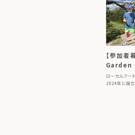
月16日（日） 8
【参加者募
Garde
ーニング
ローカルフー
7/21）
2024年に設
ン協会」が、「C
めのトレーニン
コミュニティガ