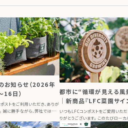
のお知らせ（2026年
都市に“循環が見える風
〜16日）
｜新商品『LFC菜園サイ
ンポストをご利用いただき、ありが
発売しました
。 誠に勝手ながら、弊社では下
いつもLFCコンポストをご愛用いただ
業とさせていただきます。 ■夏
りがとうございます。 このたびローカ
6年8月13日（木）〜2026年8
イクリングは、レイズドベッドやプラ