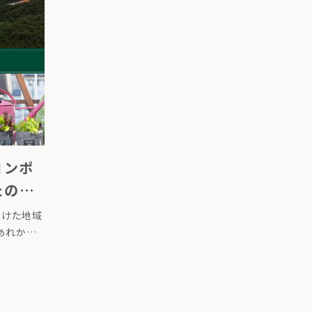
発売しまし
れ […]
(コンポ
たの堆
るプロ
受けた地域
あれから
害から復
まれ変わり
ドサイクリン