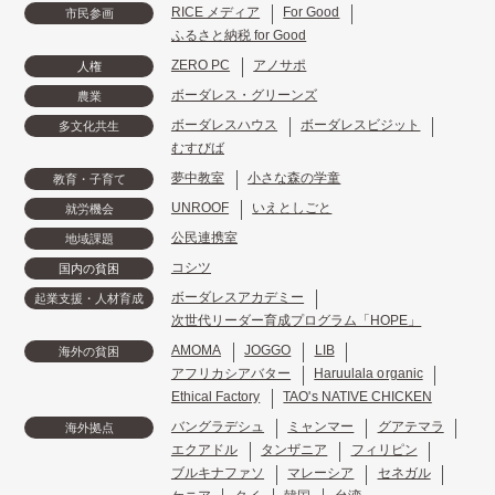
RICE メディア
For Good
市民参画
ふるさと納税 for Good
ZERO PC
アノサポ
人権
ボーダレス・グリーンズ
農業
ボーダレスハウス
ボーダレスビジット
多文化共生
むすびば
夢中教室
小さな森の学童
教育・子育て
UNROOF
いえとしごと
就労機会
公民連携室
地域課題
コシツ
国内の貧困
ボーダレスアカデミー
起業支援・人材育成
次世代リーダー育成プログラム「HOPE」
AMOMA
JOGGO
LIB
海外の貧困
アフリカシアバター
Haruulala organic
Ethical Factory
TAO's NATIVE CHICKEN
バングラデシュ
ミャンマー
グアテマラ
海外拠点
エクアドル
タンザニア
フィリピン
ブルキナファソ
マレーシア
セネガル