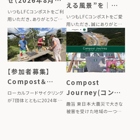
せ（2026年8月13
える風景”を｜新
日〜16日）
いつもLFCコンポストをご利
商品『LFC菜園サイ
いつもLFCコンポストをご愛
用いただき、ありがとうござ
ン』を発売しました
用いただき、誠にありがとう
います。 誠に勝手ながら、弊
ございます。 このたびローカ
社では下記期間を夏季休業
ルフードサイクリングは、レイ
とさせていただきます。 ■夏
ズドベッドやプランターに挿
季休業期間2026年8月13日
して使う新商品『LFC菜園サ
（木）〜2026年8月16日（日）
イン』を発売しました。畑に立
8月17日（月）より […]
てるだけで、その場所で育ま
【参加者募集】
れ […]
Compost＆
Compost
Garden クルーの
Journey(コンポ
ローカルフードサイクリング
ためのトレーニン
が7団体とともに2024年に
ストジャーニー)〜
趣旨 東日本大震災で大きな
設立した「循環型コミュニテ
グ講座（申込締切
あなたの堆肥で東
被害を受けた地域の一つが
ィガーデン協会」が、
宮城県石巻市雄勝町です。
7/21）
北の土を豊かにす
「Compost＆Garden クル
あれから12年の時を経て、雄
ーのためのトレーニング講
るプロジェクト〜
勝町では津波被害から復興
座」を開催します。 循環型コ