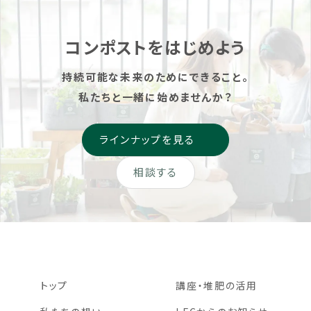
として中学校跡地がファーム
ミュニティガーデンには、楽
へ生まれ変わります。
しい菜 […]
MORIUMIUSとローカルフー
コンポストをはじめよう
ドサイクリング […]
持続可能な未来のためにできること。
私たちと一緒に始めませんか？
ラインナップを見る
相談する
トップ
講座・堆肥の活用