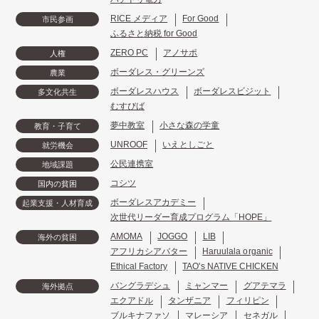
RICE メディア
For Good
市民参画
ふるさと納税 for Good
ZERO PC
アノサポ
人権
ボーダレス・グリーンズ
農業
ボーダレスハウス
ボーダレスビジット
多文化共生
むすびば
夢中教室
小さな森の学童
教育・子育て
UNROOF
いえとしごと
就労機会
公民連携室
地域課題
コシツ
国内の貧困
ボーダレスアカデミー
起業支援・人材育成
次世代リーダー育成プログラム「HOPE」
AMOMA
JOGGO
LIB
海外の貧困
アフリカシアバター
Haruulala organic
Ethical Factory
TAO's NATIVE CHICKEN
バングラデシュ
ミャンマー
グアテマラ
海外拠点
エクアドル
タンザニア
フィリピン
ブルキナファソ
マレーシア
セネガル