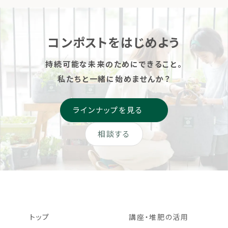
座」を開催します。 循環型コ
として中学校跡地がファーム
ミュニティガーデンには、楽
へ生まれ変わります。
しい菜 […]
MORIUMIUSとローカルフー
コンポストをはじめよう
ドサイクリング […]
持続可能な未来のためにできること。
私たちと一緒に始めませんか？
ラインナップを見る
相談する
トップ
講座・堆肥の活用