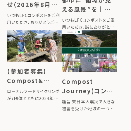
せ（2026年8月13
える風景”を｜新
日〜16日）
いつもLFCコンポストをご利
商品『LFC菜園サイ
いつもLFCコンポストをご愛
用いただき、ありがとうござ
ン』を発売しました
用いただき、誠にありがとう
います。 誠に勝手ながら、弊
ございます。 このたびローカ
社では下記期間を夏季休業
ルフードサイクリングは、レイ
とさせていただきます。 ■夏
ズドベッドやプランターに挿
季休業期間2026年8月13日
して使う新商品『LFC菜園サ
（木）〜2026年8月16日（日）
イン』を発売しました。畑に立
8月17日（月）より […]
てるだけで、その場所で育ま
【参加者募集】
れ […]
Compost＆
Compost
Garden クルーの
Journey(コンポ
ローカルフードサイクリング
ためのトレーニン
が7団体とともに2024年に
ストジャーニー)〜
趣旨 東日本大震災で大きな
設立した「循環型コミュニテ
グ講座（申込締切
あなたの堆肥で東
被害を受けた地域の一つが
ィガーデン協会」が、
宮城県石巻市雄勝町です。
7/21）
北の土を豊かにす
「Compost＆Garden クル
あれから12年の時を経て、雄
ーのためのトレーニング講
るプロジェクト〜
勝町では津波被害から復興