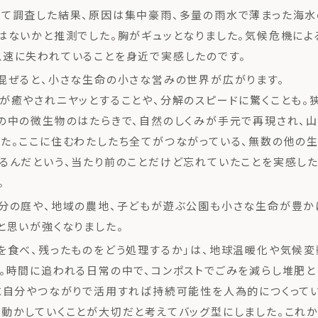
いて調査した結果、原因は集中豪雨、多量の雨水で薄まった海
はないかと推測でした。胸がギュッとなりました。気候危機によ
速に失われていることを身近で実感したのです。
混ぜると、小さな生命の小さな営みの世界が広がります。
が癒やされニヤッとすることや、分解のスピードに驚くことも。
の中の微生物のはたらきで、自然のしくみが手元で再現され、
た。ここに住むわたしたち全てがつながっている、無数の他の
るんだという、当たり前のことだけど忘れていたことを実感し
。
分の庭や、地域の農地、子どもが遊ぶ公園も小さな生命が豊か
と思いが強くなりました。
を食べ、残ったものをどう処理するか」は、地球温暖化や気候
。時間に追われる日常の中で、コンポストでごみを減らし堆肥
に自分やつながりで活用すれば持続可能性を人為的につくってい
動かしていくことが大切だと考えてバッグ型にしました。これか