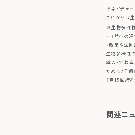
※ネイチャー
これからは
※生物多様
・自然への評
・政策や法
生物多様性の
導入・定着率
ために2千億
（第15回締約
関連ニ