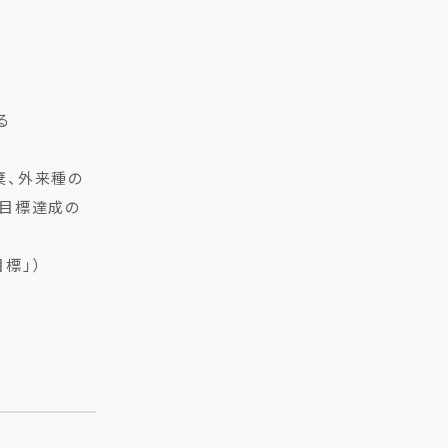
る
棄、外来種の
、目標達成の
目標」）