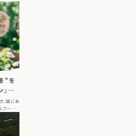
景”を
ン』を
き、誠にあ
ルフードサ
ンターに挿
発売しまし
れ […]