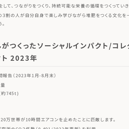
をして、つながりをつくり、持続可能な栄養の循環をつくっていき
の３割の人が自分自身で楽しみ学びながら堆肥をつくる文化を
う。
んがつくったソーシャルインパクト/コレ
ト 2023年
間報告（2023年1月-8月末）
減量
(約745t)
20万世帯が10時間エアコンを止めたことに匹敵します。
所のCO２係数（0.491/2022年更新）を利用。