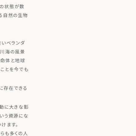
水の状態が数
る自然の生物
狭いベランダ
山川海の風景
生命体と地球
たことを今でも
に存在できる
変動に大きな影
という資源にな
けます。
らも多くの人