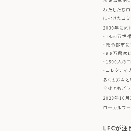
わたしたちロ
にむけたコミ
2030年に向
・1450万
・政令都市に
・8.8万農
・1500人
・コレクティ
多くの方々と
今後ともどう
2023年10
ローカルフー
LFCが注