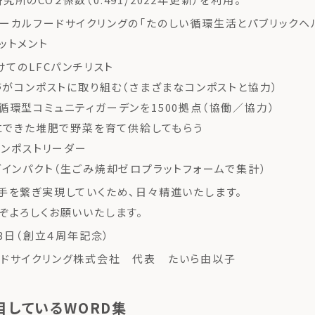
ーカルフードサイクリングの「たのしい循環生活とパブリックヘ
ットメント
けてのLFCパンチリスト
世帯がコンポストに取り組む（さまざまなコンポストと協力）
循環型コミュニティガーデンを1500拠点（協働／協力）
家にできた堆肥で野菜を育て供給してもらう
のコンポストリーダー
ブインパクト（生ごみ焼却ゼロプラットフォームで集計）
手を繋ぎ実現していくため、日々精進いたします。
ぞよろしくお願いいたします。
月3日（創立４周年記念）
ドサイクリング株式会社 代表 たいら由以子
目しているWORD集