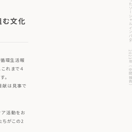
みんなでつくったソーシャルインパクト 2023年
組む文化
い循環生活報
。これまで４
す。
貢献は見事で
ィア活動をお
たちがこの2