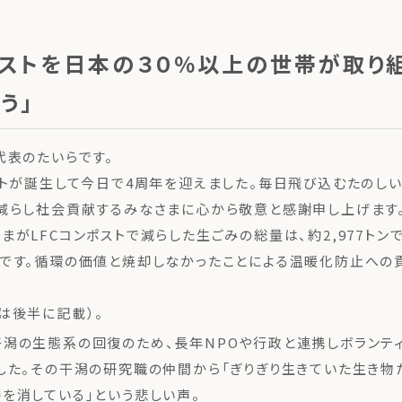
ポストを日本の３０％以上の世帯が取り
う」
代表のたいらです。
ストが誕生して今日で4周年を迎えました。毎日飛び込むたのし
減らし社会貢献するみなさまに心から敬意と感謝申し上げます
まがLFCコンポストで減らした生ごみの総量は、約2,977トンで
です。循環の価値と焼却しなかったことによる温暖化防止への
は後半に記載）。
潟の生態系の回復のため、長年NPOや行政と連携しボランテ
した。その干潟の研究職の仲間から「ぎりぎり生きていた生き物
を消している」という悲しい声。