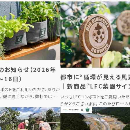
のお知らせ（2026年
都市に“循環が見える風
〜16日）
｜新商品『LFC菜園サイ
ンポストをご利用いただき、ありが
発売しました
。 誠に勝手ながら、弊社では下
いつもLFCコンポストをご愛用いただ
業とさせていただきます。 ■夏
りがとうございます。 このたびローカ
6年8月13日（木）〜2026年8
イクリングは、レイズドベッドやプラ
月17日（月）より […]
して使う新商品『LFC菜園サイン』を
た。畑に立てるだけで、その場所で育ま