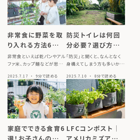
非常食に野菜を取
防災トイレは何回
り入れる方法6選～
分必要？選び方の
災害時に役立つ備
ポイントも徹底解
非常食といえば乾パンやアル
「防災」と聞くと、なんとなく
えを紹介～
説
ファ米、カップ麺などが思い
身構えてしまう方も多いかも
浮かびますが、意外と見落と
しれません。しかし、日々の暮
2025.7.17
・ 9分で読める
2025.7.10
・ 8分で読める
しがちなのが「野菜」です。災
らしの延長でできる小さな備
害時はストレスや体調の変化
えが、いざというときの大き
も重なるため、栄養バランス
な安心につながります。なか
を意識した備えが健康を守
でも忘れがちなのが、「トイ
るカギとなります。 とはいえ、
レ」の備え。食料や水と同じよ
「どうや […]
うに、 […]
家庭でできる食育6
LFCコンポスト｜
選！お子さんの年齢
アメリカミズアブと