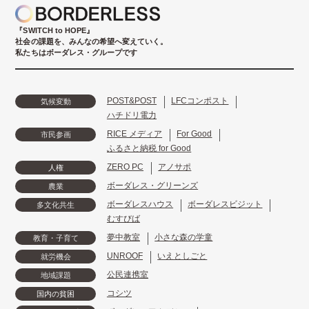
『SWITCH to HOPE』
社会の課題を、みんなの希望へ変えていく。
私たちはボーダレス・グループです
POST&POST
LFCコンポスト
気候変動
ハチドリ電力
RICE メディア
For Good
市民参画
ふるさと納税 for Good
ZERO PC
アノサポ
人権
ボーダレス・グリーンズ
農業
ボーダレスハウス
ボーダレスビジット
多文化共生
むすびば
夢中教室
小さな森の学童
教育・子育て
UNROOF
いえとしごと
就労機会
公民連携室
地域課題
コシツ
国内の貧困