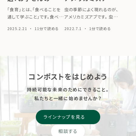
に合わせたポイン
は？
「食育」とは、「食べることを
虫の季節によく現れるのが、
トも解説
通して学ぶこと」です。食べ物
アメリカミズアブです。 虫は
についての知識を増やした
分解者としてとても優秀なパ
2025.2.21
・ 11分で読める
2022.7.1
・ 1分で読める
り、バランスの良い食べ方や
ートナーなので、予防と対処
健康的な生活を身につけた
をしていきましょう！ ▼アメリ
りすることを指します。「食べ
カミズアブの成虫 もし発生し
ること」は私たちの生活に欠
ましたらHPのQ&Aを見てい
かせない大切な要素です。食
ただくか、LINE […]
育を通して […]
コンポストをはじめよう
持続可能な未来のためにできること。
私たちと一緒に始めませんか？
ラインナップを見る
相談する