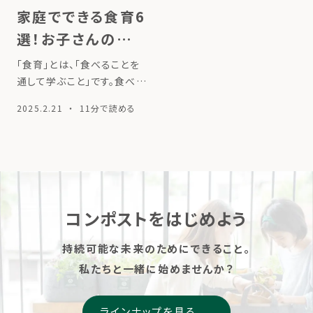
家庭でできる食育6
選！お子さんの年齢
に合わせたポイン
「食育」とは、「食べることを
トも解説
通して学ぶこと」です。食べ物
についての知識を増やした
2025.2.21
・ 11分で読める
り、バランスの良い食べ方や
健康的な生活を身につけた
りすることを指します。「食べ
ること」は私たちの生活に欠
かせない大切な要素です。食
育を通して […]
コンポストをはじめよう
持続可能な未来のためにできること。
私たちと一緒に始めませんか？
ラインナップを見る