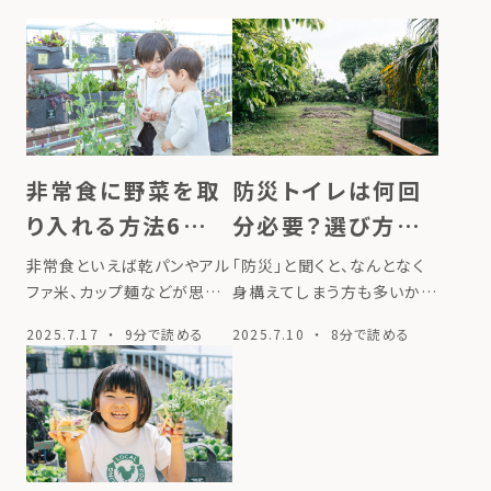
非常食に野菜を取
防災トイレは何回
り入れる方法6選～
分必要？選び方の
災害時に役立つ備
ポイントも徹底解
非常食といえば乾パンやアル
「防災」と聞くと、なんとなく
えを紹介～
説
ファ米、カップ麺などが思い
身構えてしまう方も多いかも
浮かびますが、意外と見落と
しれません。しかし、日々の暮
2025.7.17
・ 9分で読める
2025.7.10
・ 8分で読める
しがちなのが「野菜」です。災
らしの延長でできる小さな備
害時はストレスや体調の変化
えが、いざというときの大き
も重なるため、栄養バランス
な安心につながります。なか
を意識した備えが健康を守
でも忘れがちなのが、「トイ
るカギとなります。 とはいえ、
レ」の備え。食料や水と同じよ
「どうや […]
うに、 […]