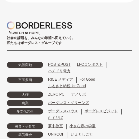
『SWITCH to HOPE』
社会の課題を、みんなの希望へ変えていく。
私たちはボーダレス・グループです
POST&POST
LFCコンポスト
気候変動
ハチドリ電力
RICE メディア
For Good
市民参画
ふるさと納税 for Good
ZERO PC
アノサポ
人権
ボーダレス・グリーンズ
農業
ボーダレスハウス
ボーダレスビジット
多文化共生
むすびば
夢中教室
小さな森の学童
教育・子育て
UNROOF
いえとしごと
就労機会