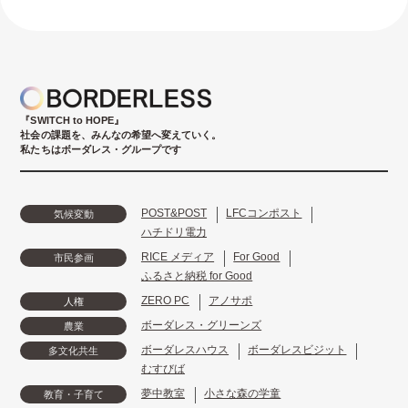
『SWITCH to HOPE』
社会の課題を、みんなの希望へ変えていく。
私たちはボーダレス・グループです
POST&POST
LFCコンポスト
気候変動
ハチドリ電力
RICE メディア
For Good
市民参画
ふるさと納税 for Good
ZERO PC
アノサポ
人権
ボーダレス・グリーンズ
農業
ボーダレスハウス
ボーダレスビジット
多文化共生
むすびば
夢中教室
小さな森の学童
教育・子育て