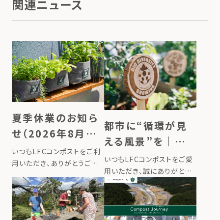
関連ニュース
夏季休業のお知ら
都市に“循環が見
せ（2026年8月13
える風景”を｜新
日〜16日）
いつもLFCコンポストをご利
商品『LFC菜園サイ
いつもLFCコンポストをご愛
用いただき、ありがとうござ
ン』を発売しました
用いただき、誠にありがとう
います。 誠に勝手ながら、弊
ございます。 このたびローカ
社では下記期間を夏季休業
ルフードサイクリングは、レイ
とさせていただきます。 ■夏
ズドベッドやプランターに挿
季休業期間2026年8月13日
して使う新商品『LFC菜園サ