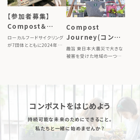
（木）〜2026年8月16日（日）
イン』を発売しました。畑に立
8月17日（月）より […]
てるだけで、その場所で育ま
【参加者募集】
れ […]
Compost＆
Compost
Garden クルーの
Journey(コンポ
ローカルフードサイクリング
ためのトレーニン
が7団体とともに2024年に
ストジャーニー)〜
趣旨 東日本大震災で大きな
設立した「循環型コミュニテ
グ講座（申込締切
あなたの堆肥で東
被害を受けた地域の一つが
ィガーデン協会」が、
宮城県石巻市雄勝町です。
7/21）
北の土を豊かにす
「Compost＆Garden クル
あれから12年の時を経て、雄
ーのためのトレーニング講
るプロジェクト〜
勝町では津波被害から復興
座」を開催します。 循環型コ
として中学校跡地がファーム
ミュニティガーデンには、楽
へ生まれ変わります。
しい菜 […]
MORIUMIUSとローカルフー
コンポストをはじめよう
ドサイクリング […]
持続可能な未来のためにできること。
私たちと一緒に始めませんか？