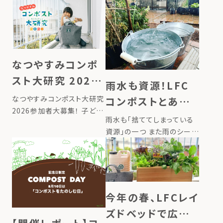
なつやすみコンポ
スト大研究 2026
雨水も資源！LFC
LFCコンポスト 自
なつやすみコンポスト大研究
コンポストとあわ
由研究キット』限定
2026参加者大募集！ 子ども
せて取り入れたい、
雨水も「捨ててしまっている
たちが夏休みの自由研究で、
販売開始
雨水活用のススメ
資源」の一つ また雨のシーズ
生ごみをLFCコンポストで堆
ンが近づいてきました。植物
肥にして、野菜づくりまで取
にとっては恵みの雨でも、生
り組むことで生ごみの栄養循
活者の視点から見るとちょっ
環を体験できる『LFCコンポ
と厄介。でも、そんな雨の日
スト 自由研究キット』を202
が楽しみに感じられるとした
[…]
今年の春、LFCレイ
ら？雨の日に屋根やベランダ
ズドベッドで広が
から流れ落 […]