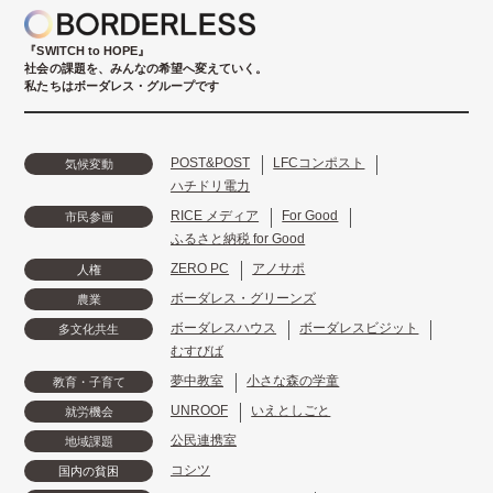
『SWITCH to HOPE』
社会の課題を、みんなの希望へ変えていく。
私たちはボーダレス・グループです
POST&POST
LFCコンポスト
気候変動
ハチドリ電力
RICE メディア
For Good
市民参画
ふるさと納税 for Good
ZERO PC
アノサポ
人権
ボーダレス・グリーンズ
農業
ボーダレスハウス
ボーダレスビジット
多文化共生
むすびば
夢中教室
小さな森の学童
教育・子育て
UNROOF
いえとしごと
就労機会
公民連携室
地域課題
コシツ
国内の貧困