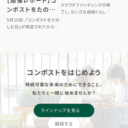
【開催レポート】コ
る「循環生活」の仲
クラウドファンディングが終
ンポストをたのし
間たちの声
了し、ちいさな自給くらしキッ
む日2026～各地
トの発売から約1か月半が経
5月10日、『コンポストをたの
ちました。都会で暮らすリジ
に広がる循環の豊
しむ日』が制定されてから初
ェネラティブファーマーの皆
めての記念日を迎えました。
かさをお届け～
さまのもとへ届き、各地で「ち
家庭の生ごみを捨てずに資
いさな自給くらし」が広まり
源に変え、循環することで、自
始めています。 今回は、実際
然と人との繋がりを取り戻し
に皆さ […]
ながら、暮らしをよりたのし
く、豊かにしてくれるコンポス
コンポストをはじめよう
ト。 […]
持続可能な未来のためにできること。
私たちと一緒に始めませんか？
ラインナップを見る
相談する