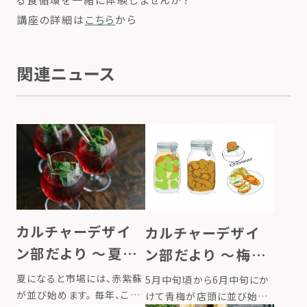
講座の詳細は
こちら
から
関連ニュース
カルチャーデザイ
カルチャーデザイ
ン部だより 〜夏の
ン部だより 〜梅み
定番赤紫蘇ジュー
そのススメ〜
夏になると市場には、赤紫蘇
5月中旬頃から6月中旬にか
ス〜
が並び始めます。 毎年、この
けて青梅が店頭に並び始め、