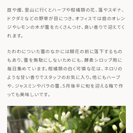
庭や畑、里山に行くとハーブや柑橘類の花、蓬やスギナ、
ドクダミなどの野草が目につき、オフィスでは庭のオレン
ジやレモンの木が蕾をたくさんつけ、良い香りで迎えてく
れます。
たわわについた蕾のなかには開花の前に落下するもの
もあり、蕾を無駄にしないためにも、酵素シロップ用に
毎日集めています。柑橘類の白く可憐な花は、ネロリの
ような甘い香りでスタッフのお気に入り。他にもハーブ
や、ジャスミンやバラの蕾、5月後半に旬を迎える梅で作
っても美味しいです。