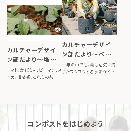
季節の赤紫蘇ジュースを楽
爽やかな香りが初夏の訪れ
しみにされている方も多いの
を感じさせてくれます。 梅干
ではないでしょうか。カルチャ
し、梅シロップ、梅酒、梅味噌
ーデザイン部でも毎年、赤紫
など、梅にはさまざまな楽し
蘇でジュースを作って楽しん
み方があり、「梅仕事」という
でいます。 赤紫蘇と砂糖、お
言葉があるほど、この季節な
カルチャーデザイ
酢で作る […]
らではの […]
カルチャーデザイ
ン部だより〜ベラ
ン部だより〜堆肥
ンダでできる はじ
一年の中でも、最も活気に満
からの贈りもの
トマト、かぼちゃ、ピーマン、ス
めての苗づくり
ちたワクワクする季節がやっ
イカ、柑橘類、これらの共通
てきました。 二十四節気では
点はなんでしょう？ 答えは堆
「晴明（せいめい）」の時期（4
肥から発芽しやすい野菜たち
月5日～4月19日）。空は澄
です。 暖かくなる季節、コン
みわたり、草木がいきいきと
ポストの堆肥で育てたガーデ
成長する頃です。この時期は
ンから、いろいろな植物が芽
ガーデニングのベストシーズ
を出すことがあります。 これ
ン。 […]
コンポストをはじめよう
ま […]