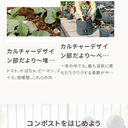
季節の赤紫蘇ジュースを楽
爽やかな香りが初夏の訪れ
しみにされている方も多いの
を感じさせてくれます。 梅干
ではないでしょうか。カルチャ
し、梅シロップ、梅酒、梅味噌
ーデザイン部でも毎年、赤紫
など、梅にはさまざまな楽し
蘇でジュースを作って楽しん
み方があり、「梅仕事」という
でいます。 赤紫蘇と砂糖、お
言葉があるほど、この季節な
カルチャーデザイ
酢で作る […]
らではの […]
カルチャーデザイ
ン部だより〜ベラ
ン部だより〜堆肥
ンダでできる はじ
一年の中でも、最も活気に満
からの贈りもの
トマト、かぼちゃ、ピーマン、ス
めての苗づくり
ちたワクワクする季節がやっ
イカ、柑橘類、これらの共通
てきました。 二十四節気では
点はなんでしょう？ 答えは堆
「晴明（せいめい）」の時期（4
肥から発芽しやすい野菜たち
月5日～4月19日）。空は澄
です。 暖かくなる季節、コン
みわたり、草木がいきいきと
ポストの堆肥で育てたガーデ
成長する頃です。この時期は
ンから、いろいろな植物が芽
ガーデニングのベストシーズ
を出すことがあります。 これ
ン。 […]
コンポストをはじめよう
ま […]