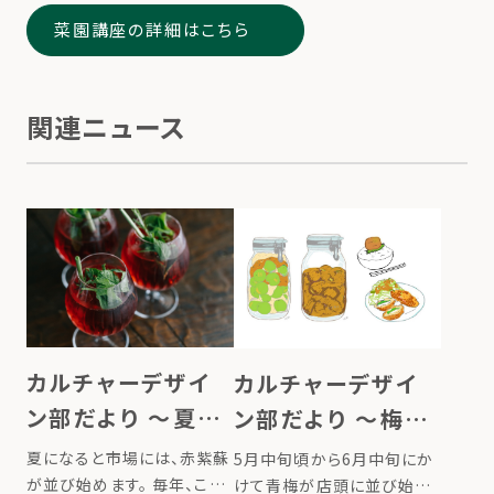
菜園講座の詳細はこちら
関連ニュース
カルチャーデザイ
カルチャーデザイ
ン部だより 〜夏の
ン部だより 〜梅み
定番赤紫蘇ジュー
そのススメ〜
夏になると市場には、赤紫蘇
5月中旬頃から6月中旬にか
ス〜
が並び始めます。 毎年、この
けて青梅が店頭に並び始め、