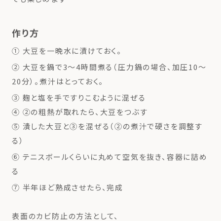
作り方
① 大豆を一晩水に漬けておく。
② 大豆を鍋で3〜4時間煮る（圧力鍋の場合、加圧10〜
20分）。煮汁はとっておく。
③ 麹と塩を手ですりこむように混ぜる
④ ②の粗熱が取れたら、大豆をつぶす
⑤ 潰した大豆と③を混ぜる（②の煮汁で硬さを調整す
る）
⑥ テニスボールくらいに丸めて空気を抜き、容器に詰め
る
⑦ 半年ほど熟成させたら、完成
表面のカビ防止の方法として、