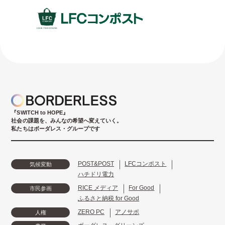
『SWITCH to HOPE』
社会の課題を、みんなの希望へ変えていく。
私たちはボーダレス・グループです
POST&POST
LFCコンポスト
気候変動
ハチドリ電力
RICE メディア
For Good
市民参画
ふるさと納税 for Good
ZERO PC
アノサポ
人権